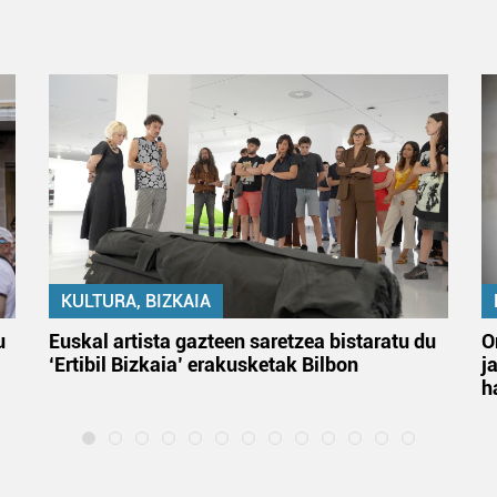
KULTURA, BIZKAIA
u
Euskal artista gazteen saretzea bistaratu du
O
‘Ertibil Bizkaia’ erakusketak Bilbon
j
h