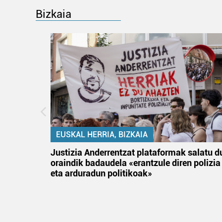
Bizkaia
EUSKAL HERRIA, BIZKAIA
an
Justizia Anderrentzat plataformak salatu d
oraindik badaudela «erantzule diren polizia
eta arduradun politikoak»