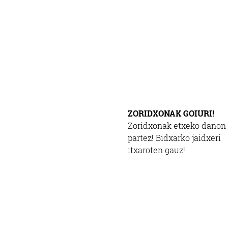
ZORIDXONAK GOIURI!
Zoridxonak etxeko danon
partez! Bidxarko jaidxeri
itxaroten gauz!