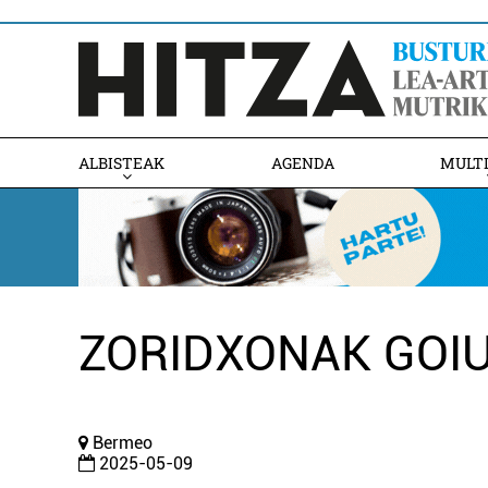
ALBISTEAK
AGENDA
MULT
ZORIDXONAK GOIU
Bermeo
2025-05-09