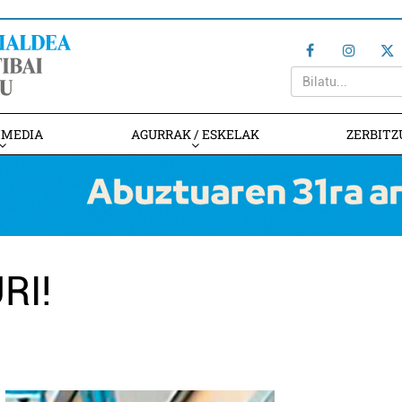
IMEDIA
AGURRAK / ESKELAK
ZERBITZ
RI!