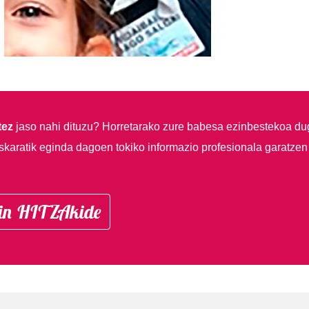
tez
jaso nahi dituzu?
Horretarako zure babesa ezinbestekoa du
skaratik eginda dagoen tokiko informazio profesionala garatzen
in HITZAkide