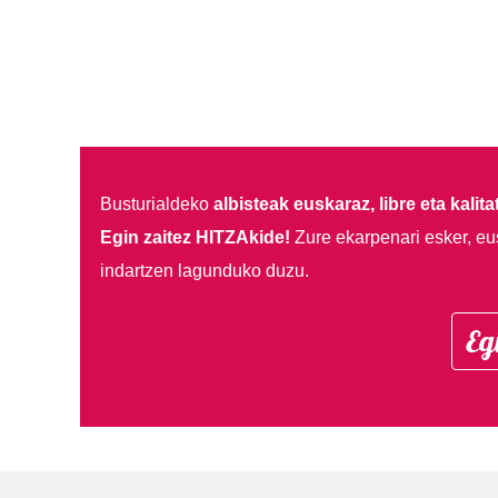
Busturialdeko
albisteak euskaraz, libre eta kalita
Egin zaitez HITZAkide!
Zure ekarpenari esker, eu
indartzen lagunduko duzu.
Eg