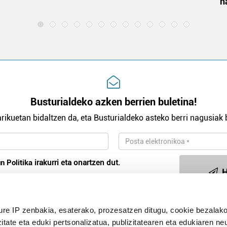
h
Busturialdeko azken berrien buletina!
rikuetan bidaltzen da, eta Busturialdeko asteko berri nagusiak b
n Politika
irakurri eta onartzen dut.
H
ure IP zenbakia, esaterako, prozesatzen ditugu, cookie bezalako
Publizitatea
itate eta eduki pertsonalizatua, publizitatearen eta edukiaren ne