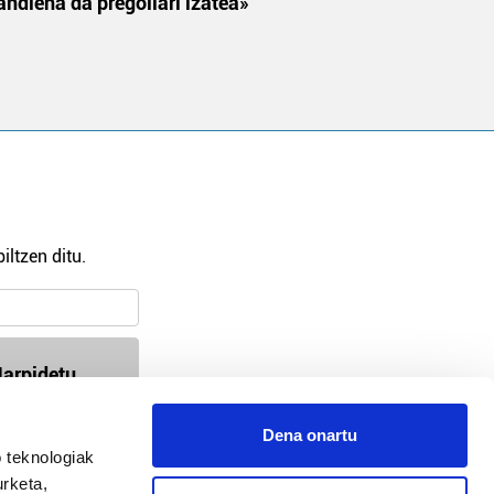
andiena da pregoilari izatea»
iltzen ditu.
arpidetu
Dena onartu
 teknologiak
94-618 72 99 / 647 35 56 54
urketa,