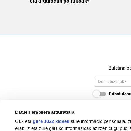
eta arduradun politikoak»
Buletina ba
Pribatutasu
Datuen erabilera arduratsua
Guk eta
gure 1022 kideek
sure informacio pertsonala, z
94-627 10 85 / 607 29 22 23
erabiliz eta zure gailuko informazioak azitzen dugu publiz