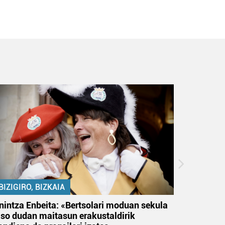
BIZIGIRO, BIZKAIA
BIZIGIR
nintza Enbeita: «Bertsolari moduan sekula
Ezinbest
aso dudan maitasun erakustaldirik