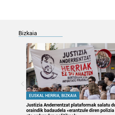
Bizkaia
EUSKAL HERRIA, BIZKAIA
an
Justizia Anderrentzat plataformak salatu d
oraindik badaudela «erantzule diren polizia