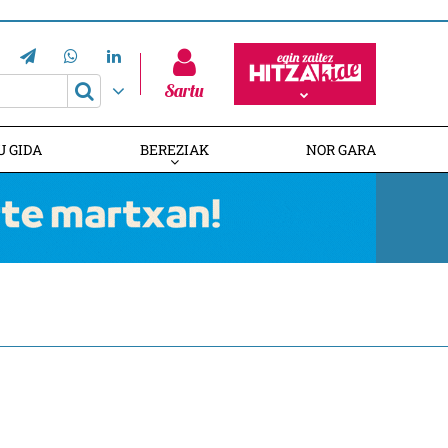
Sartu
U GIDA
BEREZIAK
NOR GARA
HITZAREN 20. URTEURRENA
EUSKALDUNAK AUSTRALIAN
GAZTEMUNDURI ATEAK IREKI