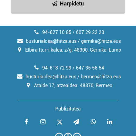
Harpidetu
94-627 10 85 / 607 29 22 23
busturialdea@hitza.eus / gernika@hitza.eus
Elbira Iturri kalea, z/g. 48300, Gernika-Lumo
94-618 72 99 / 647 35 56 54
busturialdea@hitza.eus / bermeo@hitza.eus
Atalde 17, atzealdea. 48370, Bermeo
Publizitatea