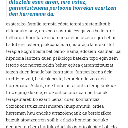
dituztela esan arren, nire ustez,
garrantzitsuena pertsona horrekin ezartzen
den harremana da.
esaterako, familia terapia edota terapia sistemikotik
aldenduko naiz; arazoen sustraia ezagutzea bada nire
helburua, horretarako hamarkadetan atzera egin behar
badut ere, ostera, psikoanalisia gusturago landuko dut
terapia kognitibista bat baino. Baina, edozein kasutan, bai
hipnosia lantzen duen psikologo batekin topo egin zein
istorio edo narrazioekin behar egitea garrantzitsutzat
jotzen duen langile bat kontratatu, funtsezkoena dela
iruditzen zait, besteak beste, berarekin lotzen den
harremana. Askok, une honetan aliantza terapeutikoaz
hitz egingo lukete, edo kontsultara doan pertsonak
terapeutarekiko ezarri behar duen konfiantzaz.
Soziokonstrukzionismoaren ikuspuntutik, ordea,
harreman hau ondoko arrazoiengatik da berebizikoa,
batzuk aipatzearren soilik: erlazio honetan sortuko
denaren arabera hartuko duelako istorioak bide bat edo