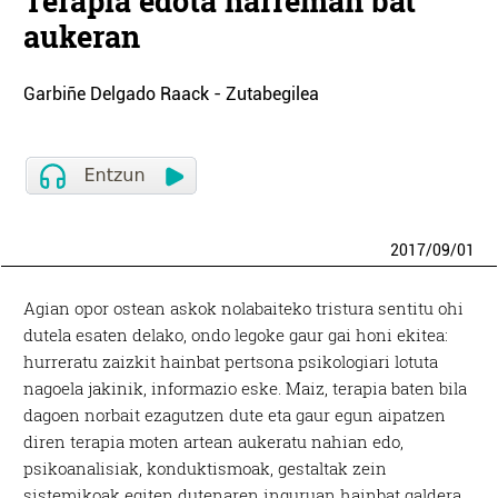
Terapia edota harreman bat
aukeran
Garbiñe Delgado Raack - Zutabegilea
2017
/
09
/
01
Agian opor ostean askok nolabaiteko tristura sentitu ohi
dutela esaten delako, ondo legoke gaur gai honi ekitea:
hurreratu zaizkit hainbat pertsona psikologiari lotuta
nagoela jakinik, informazio eske. Maiz, terapia baten bila
dagoen norbait ezagutzen dute eta gaur egun aipatzen
diren terapia moten artean aukeratu nahian edo,
psikoanalisiak, konduktismoak, gestaltak zein
sistemikoak egiten dutenaren inguruan hainbat galdera