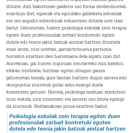
dituzte. Aldi bakoitzean galderoi oso forma desberdinetan
erantzun diet, egoerak eta egindako galdeketa zehatzak
ere oso argudio ezberdinak eskaintzen dituela uste izan
baitut. Gehienetan, halere, psikologia eskolak zein terapia
egiten duen profesionalak zerbait konkretuki egiten
dutela edo teoria jakin batzuk aintzat hartzen dituztela
esan arren, nire ustetan, garrantzitsuena pertsona
horrekin ezartzen den harremana dela aipatu izan dut.
Aurrekoan, gai honen inguruan senitarteko min batekin
elekan nenbilela, bizitzan egiten ditugun gauza
gehienetan bezala, gure lanean hartzen dugun jarrera edo
ikuspuntua ziurrenik gutaz asko esango duela
komentatu genuen. Horrela, psikologa moduan atxikitzen
nion eskola, nire sinesmen eta jarrerei oso lotuta egongo
da ziurrenik.
Norbanakoan pisua ezartzen badut,
Psikologia eskolak zein terapia egiten duen
profesionalak zerbait kontretuki eguten
dutela edo teoria jakin batzuk aintzat hartzen