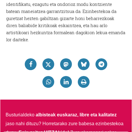
identifikatu, ezagutu eta ondorioz modu kontziente
batean maneiatzea garrantzitsua da. Ezinbestekoa da
guretzat hezten gabiltzan gizarte honi beharrezkoak
diren baliabide kritikoak eskaintzea, eta hau arlo
artistikoari hezkuntza formalean dagokion lekua emanda
lor daiteke.
Busturialdeko
albisteak euskaraz, libre eta kalitatez
jaso nahi dituzu?
Horretarako zure babesa ezinbestekoa