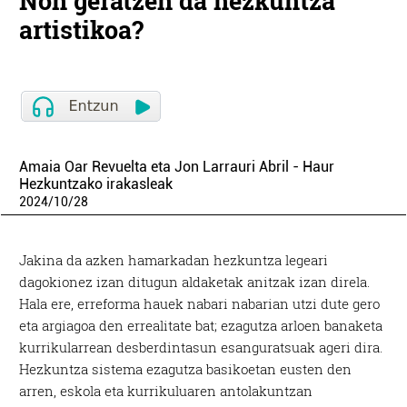
Non geratzen da hezkuntza
artistikoa?
Amaia Oar Revuelta eta Jon Larrauri Abril - Haur
Hezkuntzako irakasleak
2024
/
10
/
28
Jakina da azken hamarkadan hezkuntza legeari
dagokionez izan ditugun aldaketak anitzak izan direla.
Hala ere, erreforma hauek nabari nabarian utzi dute gero
eta argiagoa den errealitate bat; ezagutza arloen banaketa
kurrikularrean desberdintasun esanguratsuak ageri dira.
Hezkuntza sistema ezagutza basikoetan eusten den
arren, eskola eta kurrikuluaren antolakuntzan