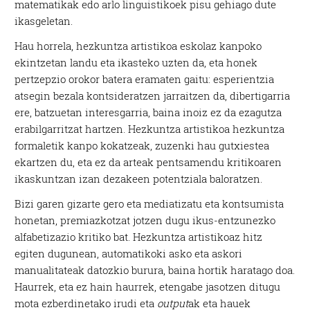
matematikak edo arlo linguistikoek pisu gehiago dute
ikasgeletan.
Hau horrela, hezkuntza artistikoa eskolaz kanpoko
ekintzetan landu eta ikasteko uzten da, eta honek
pertzepzio orokor batera eramaten gaitu: esperientzia
atsegin bezala kontsideratzen jarraitzen da, dibertigarria
ere, batzuetan interesgarria, baina inoiz ez da ezagutza
erabilgarritzat hartzen. Hezkuntza artistikoa hezkuntza
formaletik kanpo kokatzeak, zuzenki hau gutxiestea
ekartzen du, eta ez da arteak pentsamendu kritikoaren
ikaskuntzan izan dezakeen potentziala baloratzen.
Bizi garen gizarte gero eta mediatizatu eta kontsumista
honetan, premiazkotzat jotzen dugu ikus-entzunezko
alfabetizazio kritiko bat. Hezkuntza artistikoaz hitz
egiten dugunean, automatikoki asko eta askori
manualitateak datozkio burura, baina hortik haratago doa.
Haurrek, eta ez hain haurrek, etengabe jasotzen ditugu
mota ezberdinetako irudi eta
output
ak eta hauek