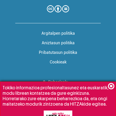
Argitalpen politika
Aniztasun politika
Pribatutasun politika
Cookieak
Babesleak:
Tokiko informazioa profesionaltasunez eta euskaratik,
modu librean kontatzea da gure eginkizuna.
Horretarako zure ekarpena beharrezkoa da, eta ongi
maitatzeko modurik zintzoena da HITZAkide egitea.