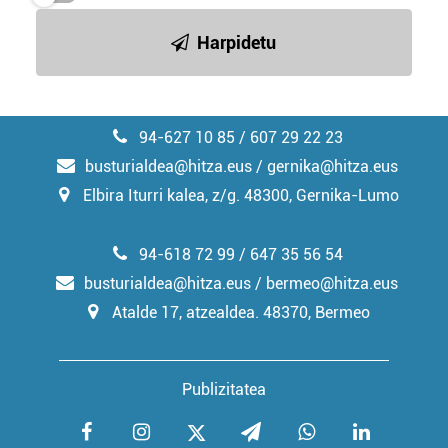
Harpidetu
94-627 10 85 / 607 29 22 23
busturialdea@hitza.eus / gernika@hitza.eus
Elbira Iturri kalea, z/g. 48300, Gernika-Lumo
94-618 72 99 / 647 35 56 54
busturialdea@hitza.eus / bermeo@hitza.eus
Atalde 17, atzealdea. 48370, Bermeo
Publizitatea