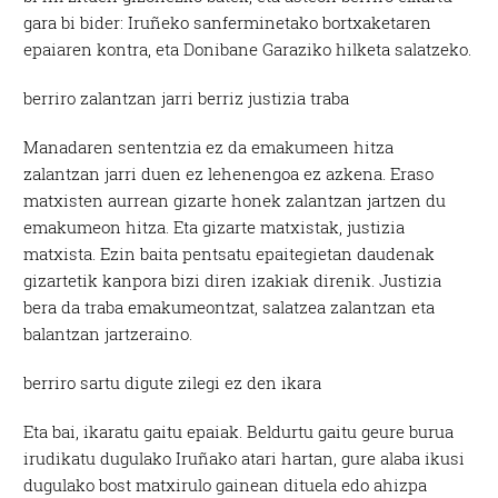
gara bi bider: Iruñeko sanferminetako bortxaketaren
epaiaren kontra, eta Donibane Garaziko hilketa salatzeko.
berriro zalantzan jarri berriz justizia traba
Manadaren sententzia ez da emakumeen hitza
zalantzan jarri duen ez lehenengoa ez azkena. Eraso
matxisten aurrean gizarte honek zalantzan jartzen du
emakumeon hitza. Eta gizarte matxistak, justizia
matxista. Ezin baita pentsatu epaitegietan daudenak
gizartetik kanpora bizi diren izakiak direnik. Justizia
bera da traba emakumeontzat, salatzea zalantzan eta
balantzan jartzeraino.
berriro sartu digute zilegi ez den ikara
Eta bai, ikaratu gaitu epaiak. Beldurtu gaitu geure burua
irudikatu dugulako Iruñako atari hartan, gure alaba ikusi
dugulako bost matxirulo gainean dituela edo ahizpa