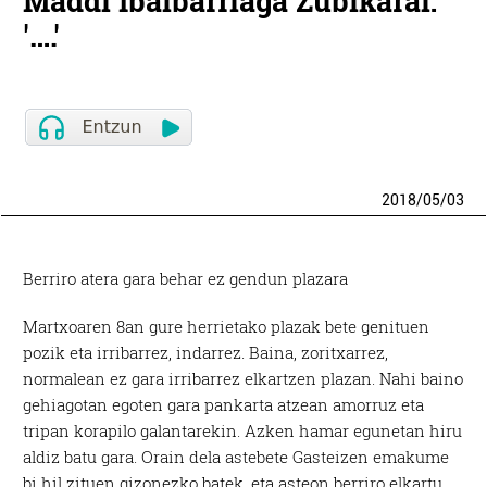
Maddi Ibaibarriaga Zubikarai:
'….'
2018
/
05
/
03
Berriro atera gara behar ez gendun plazara
Martxoaren 8an gure herrietako plazak bete genituen
pozik eta irribarrez, indarrez. Baina, zoritxarrez,
normalean ez gara irribarrez elkartzen plazan. Nahi baino
gehiagotan egoten gara pankarta atzean amorruz eta
tripan korapilo galantarekin. Azken hamar egunetan hiru
aldiz batu gara. Orain dela astebete Gasteizen emakume
bi hil zituen gizonezko batek, eta asteon berriro elkartu