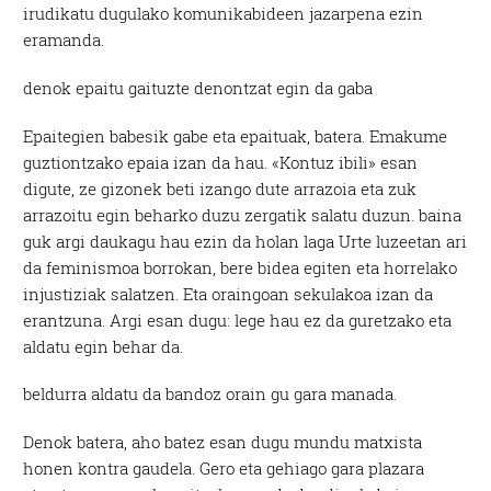
irudikatu dugulako komunikabideen jazarpena ezin
eramanda.
denok epaitu gaituzte denontzat egin da gaba
Epaitegien babesik gabe eta epaituak, batera. Emakume
guztiontzako epaia izan da hau. «Kontuz ibili» esan
digute, ze gizonek beti izango dute arrazoia eta zuk
arrazoitu egin beharko duzu zergatik salatu duzun. baina
guk argi daukagu hau ezin da holan laga Urte luzeetan ari
da feminismoa borrokan, bere bidea egiten eta horrelako
injustiziak salatzen. Eta oraingoan sekulakoa izan da
erantzuna. Argi esan dugu: lege hau ez da guretzako eta
aldatu egin behar da.
beldurra aldatu da bandoz orain gu gara manada.
Denok batera, aho batez esan dugu mundu matxista
honen kontra gaudela. Gero eta gehiago gara plazara