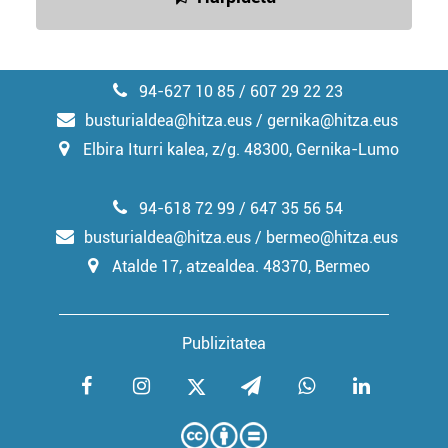
94-627 10 85 / 607 29 22 23
busturialdea@hitza.eus / gernika@hitza.eus
Elbira Iturri kalea, z/g. 48300, Gernika-Lumo
94-618 72 99 / 647 35 56 54
busturialdea@hitza.eus / bermeo@hitza.eus
Atalde 17, atzealdea. 48370, Bermeo
Publizitatea