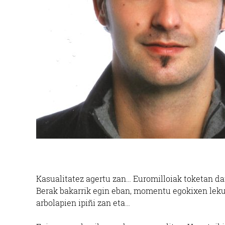
Kasualitatez agertu zan… Euromilloiak toketan d
Berak bakarrik egin eban, momentu egokixen leku 
arbolapien ipiñi zan eta…