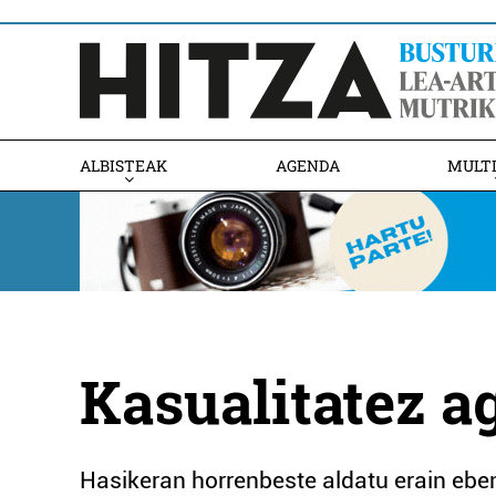
ALBISTEAK
AGENDA
MULT
Kasualitatez a
Hasikeran horrenbeste aldatu erain eben