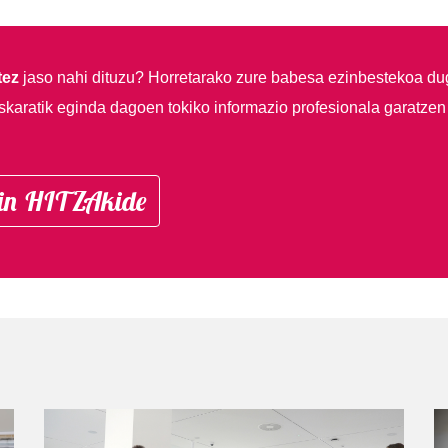
tez
jaso nahi dituzu?
Horretarako zure babesa ezinbestekoa du
skaratik eginda dagoen tokiko informazio profesionala garatzen
in HITZAkide