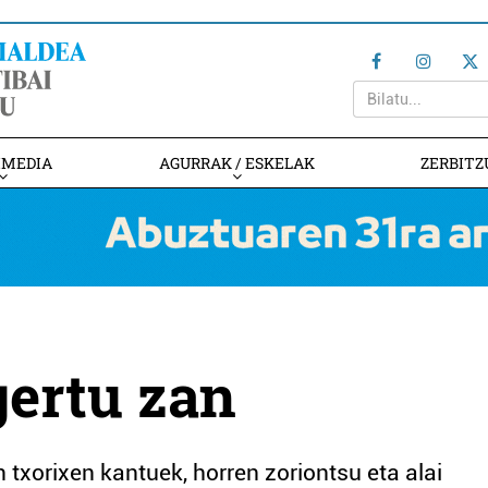
IMEDIA
AGURRAK / ESKELAK
ZERBITZ
gertu zan
 txorixen kantuek, horren zoriontsu eta alai