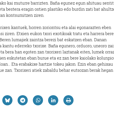
utako kai muturre barrizten. Baña egunez egun ahituau senti
eta bestera eragin ostien plastiko edo burdin zati bat ahult
ran kontsumitzen ziren.
rixen kantuek, horren zoriontsu eta alai egonarazten eben
si ziren. Etxien eukon txori exotikoak tratu eta harrera ber
Beren lumajiek zaintza berezi bat eskatzen eban. Danan
ta kantu ederreko txorixe. Baña egunero, orduoro, uneoro za
ta bera han egoten zan txorixeri laztanak eiten, lumek orra
ien eskutetan eban burue eta ez zan bere kaiolako kolunpio
oan… Eta erabakixe hartzie tokeu jakon. Ezin eban gehixau
ue zan. Txorixeri atiek zabaldu behar eutsozan berak hegan