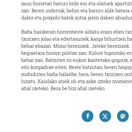
jausi horretan barriro bide ein eta olatuek apurt
zan. Beren inderrak, behin eta barriro alde batera 
dalez eta poxpolo batek zotsa jaten daben abiadu
Baña hasikeran horrenbeste aldatu erain eben txo
txorixen jolas eta edertasunek, karga bihurtzen ha
behar ebazan. Mimo berezixek. Jateko berezixek. 
begixetara horren politxe zan. Kolore hipnotiko e
behar zan. Batzuten ez eukon kantetako gogorik, e
edo konpañixe eiten. Beste batzutan, beren hegop
mobiduten baña halanbe, bera, beren txorixen ond
luzatu. Kaiolako atiek idi eta aske izteko moment
ahal izeteko. Bera be bizi ahal izeteko.