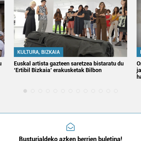
KULTURA, BIZKAIA
u
Euskal artista gazteen saretzea bistaratu du
O
‘Ertibil Bizkaia’ erakusketak Bilbon
j
h
Busturialdeko azken berrien buletina!