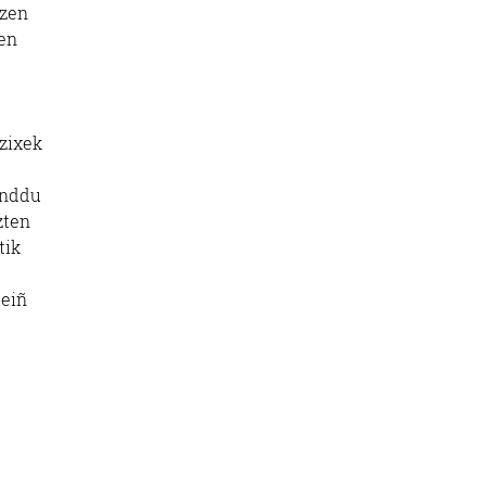
tzen
zen
ezixek
inddu
zten
tik
 eiñ