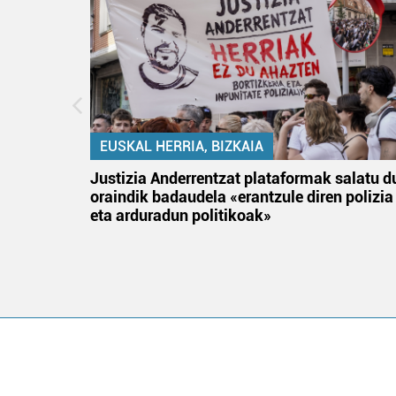
EUSKAL HERRIA, BIZKAIA
an
Justizia Anderrentzat plataformak salatu d
oraindik badaudela «erantzule diren polizia
eta arduradun politikoak»