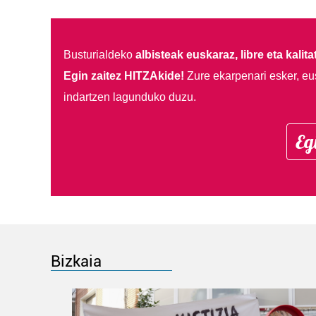
Busturialdeko
albisteak euskaraz, libre eta kalita
Egin zaitez HITZAkide!
Zure ekarpenari esker, eu
indartzen lagunduko duzu.
Eg
Bizkaia