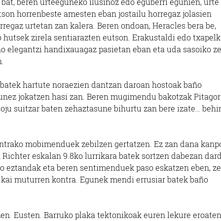
 bat, beren urteeguneko ilusiñoz edo eguberri egunien, urte
tson horrenbeste amesten eban jostailu horregaz jolasien
orregaz urtetan zan kalera. Beren ondoan, Heracles bera be,
 hutsek zirela sentiarazten eutson. Erakustaldi edo txapel
ño elegantzi handixauagaz pasietan eban eta uda sasoiko z
n.
lo batek hartute noraezien dantzan daroan hostoak baño
sunez jokatzen hasi zan. Beren mugimendu bakotzak Pitago
oju suitzar baten zehaztasune bihurtu zan bere izate… behi
kontrako mobimenduek zebilzen gertatzen. Ez zan dana kanp
 Richter eskalan 9.8ko lurrikara batek sortzen dabezan dar
ko eztandak eta beren sentimenduek paso eskatzen eben, z
k kai muturren kontra. Egunek mendi errusiar batek baño
en. Eusten. Barruko plaka tektonikoak euren lekure eroaten.