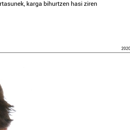
rtasunek, karga bihurtzen hasi ziren
202