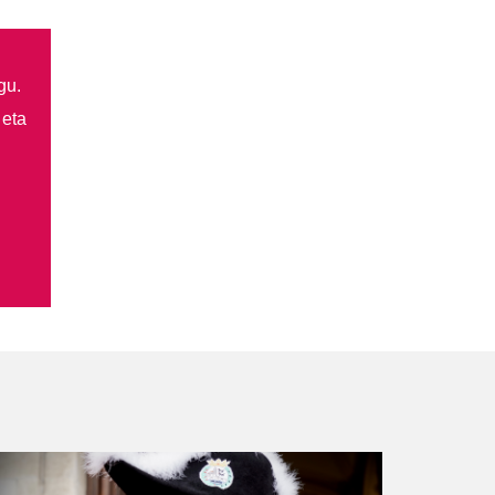
gu.
 eta