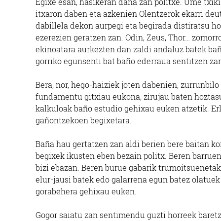
Egixe esan, hasikeran dana zan politxe. Ume txiki
itxaron daben eta azkenien Olentzerok ekarri deu
dabillela dekon aurpegi eta begirada distiratsu h
ezerezien geratzen zan. Odin, Zeus, Thor… zomorro
ekinoatara aurkezten dan zaldi andaluz batek ba
gorriko egunsenti bat baño ederraua sentitzen za
Bera, nor, hego-haiziek joten dabenien, zurrunbi
fundamentu gitxiau eukona, zirujau baten hozta
kalkuloak baño estudio gehixau euken atzetik. Erl
gañontzekoen begixetara.
Baña hau gertatzen zan aldi berien bere baitan 
begixek ikusten eben bezain politx. Beren barruen
bizi ebazan. Beren burue gabarik trumoitsueneta
elur-jausi batek edo galarrena egun batez olatue
gorabehera gehixau euken.
Gogor saiatu zan sentimendu guzti horreek baretz