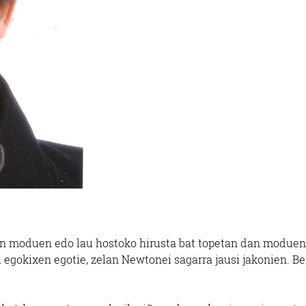
an moduen edo lau hostoko hirusta bat topetan dan moduen
egokixen egotie, zelan Newtonei sagarra jausi jakonien. Be