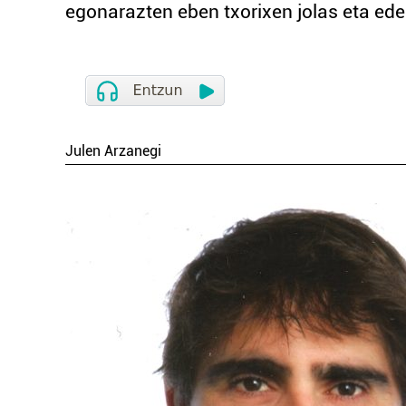
egonarazten eben txorixen jolas eta ede
Julen Arzanegi