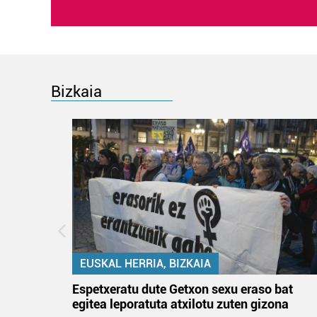
Bizkaia
EUSKAL HERRIA, BIZKAIA
atzez»
Espetxeratu dute Getxon sexu eraso bat
egitea leporatuta atxilotu zuten gizona