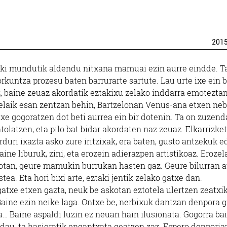
201
erki mundutik aldendu nitxana mamuai ezin aurre eindde. T
rkuntza prozesu baten barrurarte sartute. Lau urte ixe ein 
, baine zeuaz akordatik eztakixu zelako inddarra emoteztan
laik esan zentzan behin, Bartzelonan Venus-ana etxen nebi
ixe gogoratzen dot beti aurrea ein bir dotenin. Ta on zuzend
olatzen, eta pilo bat bidar akordaten naz zeuaz. Elkarrizke
rduri ixazta asko zure iritzixak, era baten, gusto antzekuk e
ine liburuk, zini, eta erozein adierazpen artistikoaz. Erozel
otan, geure mamukin burrukan hasten gaz. Geure bilurran a
stea. Eta hori bixi arte, eztaki jentik zelako gatxe dan.
gatxe etxen gazta, neuk be askotan eztotela ulertzen zeatxi
aine ezin neike laga. Ontxe be, nerbixuk dantzan denpora g
ta… Baine aspaldi luzin ez neuan hain ilusionata. Gogorra bai
dau, ta hasieratik engantxata geatzen zaz. Espero denporia