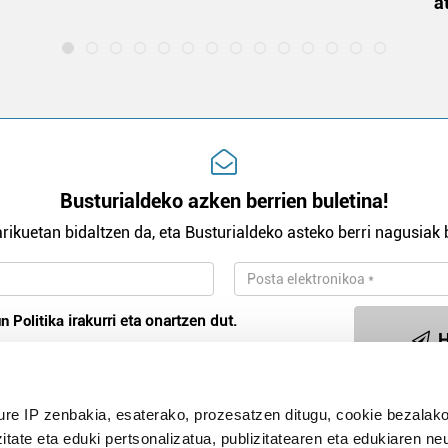
a
Busturialdeko azken berrien buletina!
rikuetan bidaltzen da, eta Busturialdeko asteko berri nagusiak b
n Politika
irakurri eta onartzen dut.
H
ure IP zenbakia, esaterako, prozesatzen ditugu, cookie bezalako
Publizitatea
itate eta eduki pertsonalizatua, publizitatearen eta edukiaren ne