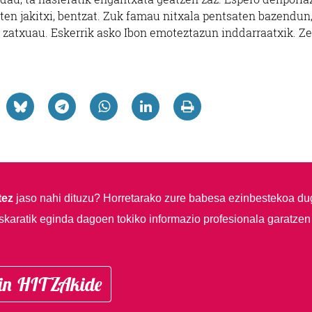
uten jakitxi, bentzat. Zuk famau nitxala pentsaten bazendun,
 zatxuau. Eskerrik asko Ibon emoteztazun inddarraatxik. Z
tez
jaso nahi dituzu?
Horretarako zure babesa ezinbestekoa du
skaratik eginda dagoen tokiko informazio profesionala garatzen
in HITZAkide