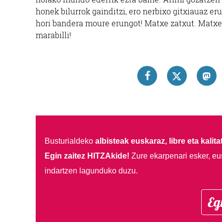
honek bilurrok gainditzi, ero nerbixo gitxiauaz er
hori bandera moure erungot! Matxe zatxut. Matxe
marabilli!
Busturialdeko
albisteak euskaraz, libre eta kalita
Egin zaitez HITZAkide!
Zure ekarpenari esker, eu
indartzen lagunduko duzu.
Eg