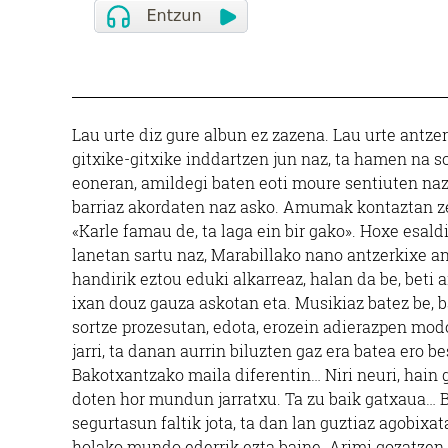
Lau urte diz gure albun ez zazena. Lau urte antz
gitxike-gitxike inddartzen jun naz, ta hamen na so
eoneran, amildegi baten eoti moure sentiuten naz
barriaz akordaten naz asko. Amumak kontaztan ze
«Karle famau de, ta laga ein bir gako». Hoxe esald
lanetan sartu naz, Marabillako nano antzerkixe ant
handirik eztou eduki alkarreaz, halan da be, beti a
ixan douz gauza askotan eta. Musikiaz batez be, ba
sortze prozesutan, edota, erozein adierazpen mod
jarri, ta danan aurrin biluzten gaz era batea ero be
Bakotxantzako maila diferentin… Niri neuri, hain 
doten hor mundun jarratxu. Ta zu baik gatxaua… B
segurtasun faltik jota, ta dan lan guztiaz agobixa
holako mundo ederrik ezta baine. Arimi gozatzen 