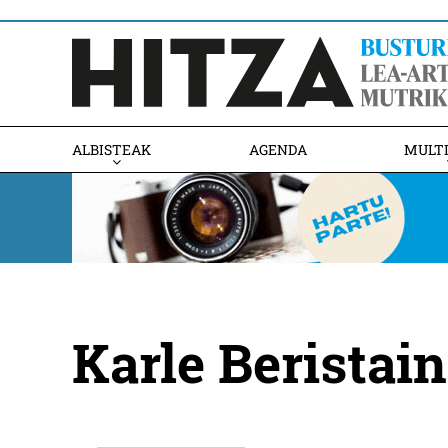
ALBISTEAK
AGENDA
MULT
Karle Beristain