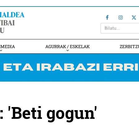
IMEDIA
AGURRAK / ESKELAK
ZERBITZ
: 'Beti gogun'