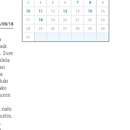
3
4
5
6
7
8
9
10
11
12
13
14
15
16
17
18
19
20
21
22
23
5
/
09
/
18
24
25
26
27
28
29
30
31
1
2
3
4
5
6
a
baik
. Zure
lela:
ari
ta
duki
ako
urrin
k nahi
uztin,
,
z