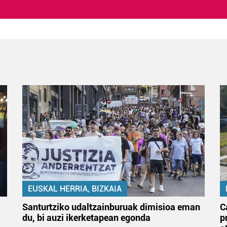
EUSKAL HERRIA, BIZKAIA
Santurtziko udaltzainburuak dimisioa eman
C
du, bi auzi ikerketapean egonda
p