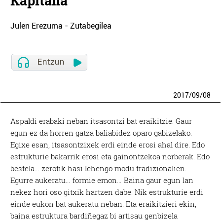
Kapitana
Julen Erezuma - Zutabegilea
2017
/
09
/
08
Aspaldi erabaki neban itsasontzi bat eraikitzie. Gaur
egun ez da horren gatza baliabidez oparo gabizelako.
Egixe esan, itsasontzixek erdi einde erosi ahal dire. Edo
estrukturie bakarrik erosi eta gainontzekoa norberak. Edo
bestela… zerotik hasi lehengo modu tradizionalien.
Egurre aukeratu… formie emon… Baina gaur egun lan
nekez hori oso gitxik hartzen dabe. Nik estrukturie erdi
einde eukon bat aukeratu neban. Eta eraikitzieri ekin,
baina estruktura bardiñegaz bi artisau genbizela