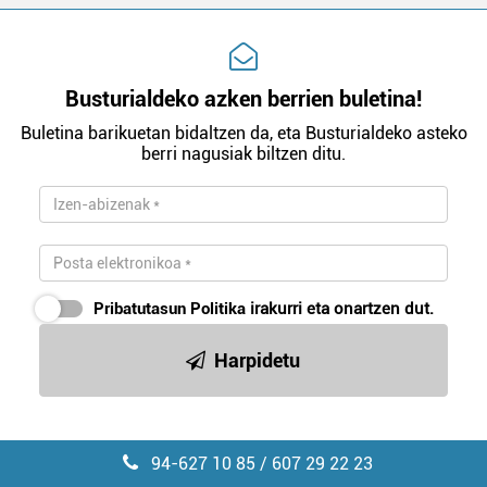
Busturialdeko azken berrien buletina!
Buletina barikuetan bidaltzen da, eta Busturialdeko asteko
berri nagusiak biltzen ditu.
Pribatutasun Politika
irakurri eta onartzen dut.
Harpidetu
94-627 10 85 / 607 29 22 23