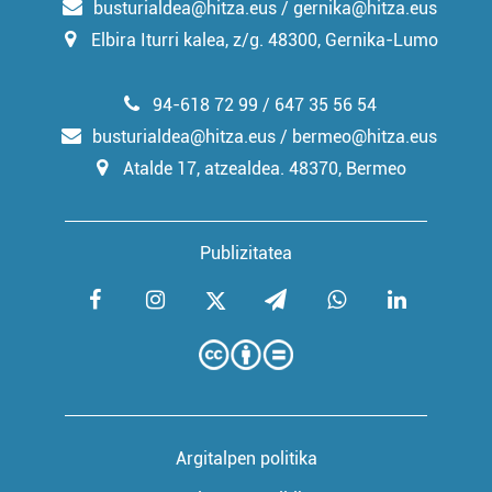
busturialdea@hitza.eus / gernika@hitza.eus
Elbira Iturri kalea, z/g. 48300, Gernika-Lumo
94-618 72 99 / 647 35 56 54
busturialdea@hitza.eus / bermeo@hitza.eus
Atalde 17, atzealdea. 48370, Bermeo
Publizitatea
Argitalpen politika