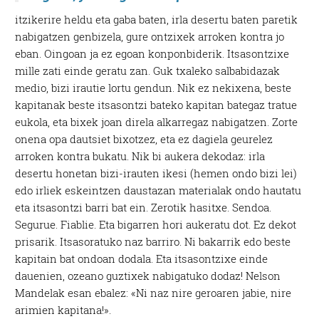
itzikerire heldu eta gaba baten, irla desertu baten paretik
nabigatzen genbizela, gure ontzixek arroken kontra jo
eban. Oingoan ja ez egoan konponbiderik. Itsasontzixe
mille zati einde geratu zan. Guk txaleko salbabidazak
medio, bizi irautie lortu gendun. Nik ez nekixena, beste
kapitanak beste itsasontzi bateko kapitan bategaz tratue
eukola, eta bixek joan direla alkarregaz nabigatzen. Zorte
onena opa dautsiet bixotzez, eta ez dagiela geurelez
arroken kontra bukatu. Nik bi aukera dekodaz: irla
desertu honetan bizi-irauten ikesi (hemen ondo bizi lei)
edo irliek eskeintzen daustazan materialak ondo hautatu
eta itsasontzi barri bat ein. Zerotik hasitxe. Sendoa.
Segurue. Fiablie. Eta bigarren hori aukeratu dot. Ez dekot
prisarik. Itsasoratuko naz barriro. Ni bakarrik edo beste
kapitain bat ondoan dodala. Eta itsasontzixe einde
dauenien, ozeano guztixek nabigatuko dodaz! Nelson
Mandelak esan ebalez: «Ni naz nire geroaren jabie, nire
arimien kapitana!».