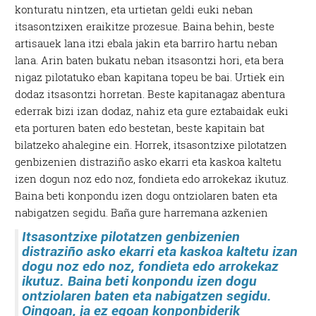
konturatu nintzen, eta urtietan geldi euki neban
itsasontzixen eraikitze prozesue. Baina behin, beste
artisauek lana itzi ebala jakin eta barriro hartu neban
lana. Arin baten bukatu neban itsasontzi hori, eta bera
nigaz pilotatuko eban kapitana topeu be bai. Urtiek ein
dodaz itsasontzi horretan. Beste kapitanagaz abentura
ederrak bizi izan dodaz, nahiz eta gure eztabaidak euki
eta porturen baten edo bestetan, beste kapitain bat
bilatzeko ahalegine ein. Horrek, itsasontzixe pilotatzen
genbizenien distraziño asko ekarri eta kaskoa kaltetu
izen dogun noz edo noz, fondieta edo arrokekaz ikutuz.
Baina beti konpondu izen dogu ontziolaren baten eta
nabigatzen segidu.
Baña gure harremana azkenien
Itsasontzixe pilotatzen genbizenien
distraziño asko ekarri eta kaskoa kaltetu izan
dogu noz edo noz, fondieta edo arrokekaz
ikutuz. Baina beti konpondu izen dogu
ontziolaren baten eta nabigatzen segidu.
Oingoan, ja ez egoan konponbiderik