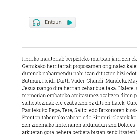
Herriko inauteriak berpizteko martxan jarri zen 
Gernikako herritarrak proposamen originalez kaler
dutenek nabarmendu nahi izan dituzten bizi edota 
Batman, Heidi, Darth Vader, Ghandi, Mandela, Maya
Jesus izango dira herrian zehar bueltaka. Halere,
memorian erabateko argitasunez azaltzen diren p
saihestezinak ere ezabatzen ez dituen haiek. Gure
Pasilekuko Pepe, Tere, Saltxi edo Bitxorioren ki
Fronton tabernako jabeari edo Sirimiri jolastokik
zen zinemako linternaren arduradun zen Dolores a
arkuetan gora behera berbeta bizian zenbiltzaten