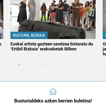
KULTURA, BIZKAIA
u
Euskal artista gazteen saretzea bistaratu du
O
‘Ertibil Bizkaia’ erakusketak Bilbon
j
h
Busturialdeko azken berrien buletina!