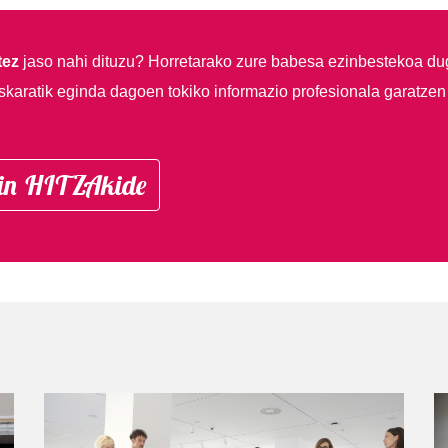
tez
jaso nahi dituzu?
Horretarako zure babesa ezinbestekoa du
skaratik eginda dagoen tokiko informazio profesionala garatzen
in HITZAkide