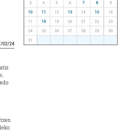
3
4
5
6
7
8
9
10
11
12
13
14
15
16
17
18
19
20
21
22
23
24
25
26
27
28
29
30
31
1
2
3
4
5
6
7
/
02
/
24
atzi
e,
 edo
atzen
aleko