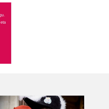
gu.
 eta