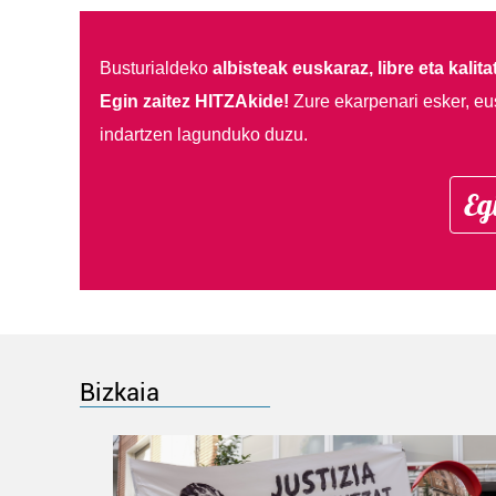
Busturialdeko
albisteak euskaraz, libre eta kalita
Egin zaitez HITZAkide!
Zure ekarpenari esker, eu
indartzen lagunduko duzu.
Eg
Bizkaia