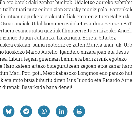
la eta batek daki zenbat bueltak. Udaletxe aurreko zebrabi
xilibituari putz egiten zion Starsky munizipala. Barrenkal
kin intxaur apurketa erakustaldiak ematen zituen Baltzuzki
ta Oscar anaiak. Udal komunen zainketaz arduratzen zen Ba
rtaera esanguratsu guztiak filmatzen zituen Lizeoko Angel.
 izango dugun Juliantxu Ikazuriaga. Errieta bitartez
skoa eskuan, baina motorrik ez zuten Murcia anai- ak. Urt
io kioskoko Marco Aurelio. Igandero elizara joan eta Jesus
ea. Liburutegian ginenean behin eta berriz isilik egoteko
de Haro kaleen arteko bidegurutzean zegoen etxe zahar har
idun Mari, Poti-poti, Mestikabasoko Longinos edo paniko hu
 eta mito bizia bihurtu diren Luis Iriondo eta Ricardo Arri
z direnak. Besarkada bana denei!