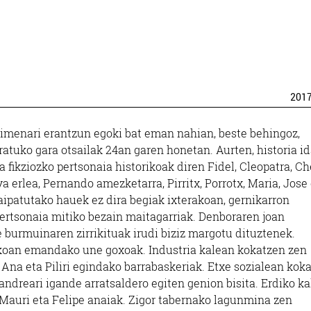
201
ekimenari erantzun egoki bat eman nahian, beste behingoz,
atuko gara otsailak 24an garen honetan. Aurten, historia id
fikziozko pertsonaia historikoak diren Fidel, Cleopatra, Ch
 erlea, Pernando amezketarra, Pirritx, Porrotx, Maria, Jose
 aipatutako hauek ez dira begiak ixterakoan, gernikarron
ertsonaia mitiko bezain maitagarriak. Denboraren joan
 burmuinaren zirrikituak irudi biziz margotu dituztenek.
oskoan emandako une goxoak. Industria kalean kokatzen zen
o Ana eta Piliri egindako barrabaskeriak. Etxe sozialean kok
ndreari igande arratsaldero egiten genion bisita. Erdiko k
 Mauri eta Felipe anaiak. Zigor tabernako lagunmina zen