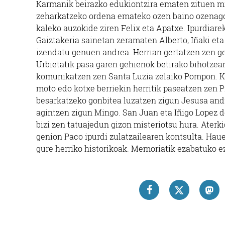
Karmanik beirazko edukiontzira ematen zituen mi
zeharkatzeko ordena emateko ozen baino ozenago t
kaleko auzokide ziren Felix eta Apatxe. Ipurdiare
Gaiztakeria sainetan zeramaten Alberto, Iñaki e
izendatu genuen andrea. Herrian gertatzen zen ge
Urbietatik pasa garen gehienok betirako bihotzean
komunikatzen zen Santa Luzia zelaiko Pompon. Ka
moto edo kotxe berriekin herritik paseatzen zen P
besarkatzeko gonbitea luzatzen zigun Jesusa andr
agintzen zigun Mingo. San Juan eta Iñigo Lopez 
bizi zen tatuajedun gizon misteriotsu hura. Aterk
genion Paco ipurdi zulatzailearen kontsulta. Hauek
gure herriko historikoak. Memoriatik ezabatuko e