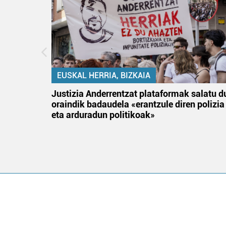
EUSKAL HERRIA, BIZKAIA
an
Justizia Anderrentzat plataformak salatu d
oraindik badaudela «erantzule diren polizia
eta arduradun politikoak»