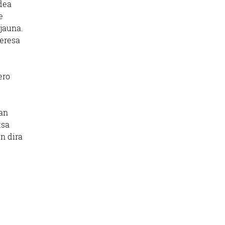
dea
e
 jauna.
Teresa
ero
tan
tsa
en dira