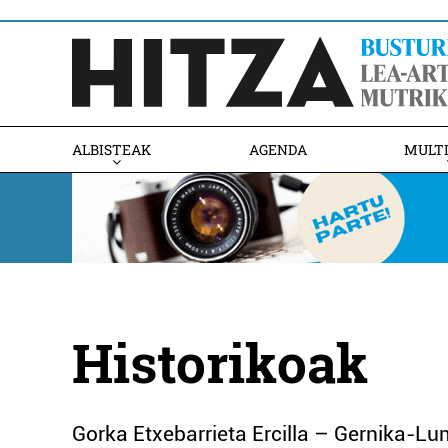
ALBISTEAK
AGENDA
MULT
Historikoak
Gorka Etxebarrieta Ercilla – Gernika-L