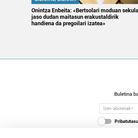
na
Onintza Enbeita: «Bertsolari moduan sekul
jaso dudan maitasun erakustaldirik
handiena da pregoilari izatea»
Buletina ba
Pribatutasu