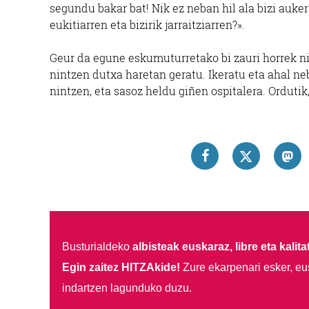
segundu bakar bat! Nik ez neban hil ala bizi auke
eukitiarren eta bizirik jarraitziarren?».
Geur da egune eskumuturretako bi zauri horrek ni
nintzen dutxa haretan geratu. Ikeratu eta ahal neb
nintzen, eta sasoz heldu giñen ospitalera. Ordutik
Busturialdeko
albisteak euskaraz, libre eta kalita
Egin zaitez HITZAkide!
Zure ekarpenari esker, eu
indartzen lagunduko duzu.