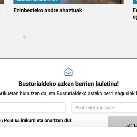
a
Ezinbesteko andre ahaztuak
E
e
Busturialdeko azken berrien buletina!
rikuetan bidaltzen da, eta Busturialdeko asteko berri nagusiak b
n Politika
irakurri eta onartzen dut.
H