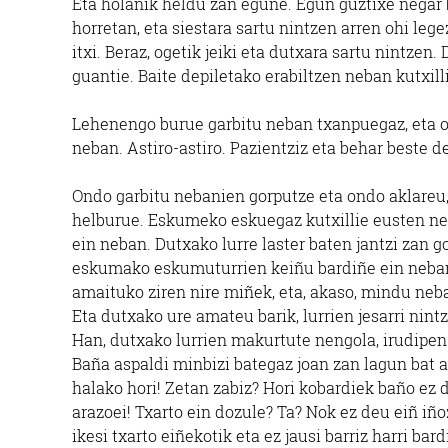
Eta holanik heldu zan egune. Egun guztixe negar 
horretan, eta siestara sartu nintzen arren ohi lege
itxi. Beraz, ogetik jeiki eta dutxara sartu nintze
guantie. Baite depiletako erabiltzen neban kutxill
Lehenengo burue garbitu neban txanpuegaz, eta ost
neban. Astiro-astiro. Pazientziz eta behar beste d
Ondo garbitu nebanien gorputze eta ondo aklareu, 
helburue. Eskumeko eskuegaz kutxillie eusten ne
ein neban. Dutxako lurre laster baten jantzi zan go
eskumako eskumuturrien keiñu bardiñe ein neban.
amaituko ziren nire miñek, eta, akaso, mindu neba
Eta dutxako ure amateu barik, lurrien jesarri nint
Han, dutxako lurrien makurtute nengola, irudipen 
Baña aspaldi minbizi bategaz joan zan lagun bat a
halako hori! Zetan zabiz? Hori kobardiek baño ez da
arazoei! Txarto ein dozule? Ta? Nok ez deu eiñ i
ikesi txarto eiñekotik eta ez jausi barriz harri ba