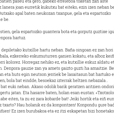
batien paseu eta gero, gabeko erreleboa toketan zan aste
z lanera joan eurretik kukutxu bat eiteko, ezin izen neban b
n. Dutxako apal baten neukozan txanpue, gela eta espartozko
ie be.
ien, gela espartozko guantera bota eta gorputz guztixe igu
enpora hartuz.
depiletako kutxillie hartu neban. Baña oingoan ez zan hori
bala, ezkerreko eskumuturren ganien kokatu, eta alboz keiñ
rri kolorez. Horregaz nehiko ez, eta kutxillie eskuz aldatu e
 Denpora gauzie zan ya amets gaizto guzti ha amaitzie. Be
n eta huts egin neutson jentiek be lasaitasun bat hartuko 
zen, bola bat eindde, besoekaz izterrak heltzen nebazala…
bat euki neban. Akaso odolik barik geratzen aritzien ondori
gertu jatan. Eta hasarre baten, holan esan eustan: «Txotxolo
be eiten, ta zu ez zara kobarde bat! Jeiki hortik eta eiñ eur
ñoz txarto? Hau holanik ez da konpontzen! Konpondu gure ba
rdiñien! Ez izen burubakoa eta ez itzi eskapetan bizi honetako