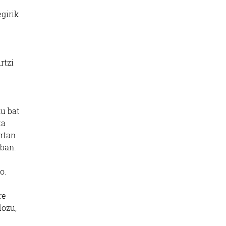
egirik
rtzi
u bat
ta
rtan
eban.
o.
re
dozu,