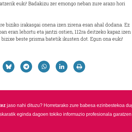
ratzerik euki! Badakizu zer emongo neban zure arazo hori
re biziko irakasgai onena izen zirena esan ahal dodana. Ez
an eran lehortu eta jantzi ostien, 112ra deitzeko kapaz izen
, bizixe beste prisma batetik ikusten dot. Egun ona euki!
tez
jaso nahi dituzu?
Horretarako zure babesa ezinbestekoa du
skaratik eginda dagoen tokiko informazio profesionala garatzen