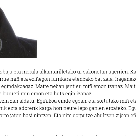
baju eta morala alkantarilletako ur sakonetan ugerrien. Ka
 barrue miñ eta eziñegon lurrikara etenbako bat zala. Iraganek
o egindakoagaz. Maite neban jentieri miñ emon izanaz. Mai
re burueri miñ emon eta huts egiñ izanaz.
ezin zan aldatu. Egiñikoa einde egoan, eta sortutako miñ et
rik ezta adorerik karga hori neure lepo ganien eroateko. E
arto jaten hasi nintzen. Eta nire gorputze ahultzen zijoan eñ