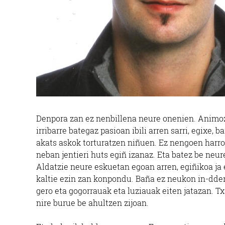
Denpora zan ez nenbillena neure onenien. Animoz 
irribarre bategaz pasioan ibili arren sarri, egixe,
akats askok torturatzen niñuen. Ez nengoen harr
neban jentieri huts egiñ izanaz. Eta batez be neu
Aldatzie neure eskuetan egoan arren, egiñikoa ja 
kaltie ezin zan konpondu. Baña ez neukon in-dder
gero eta gogorrauak eta luziauak eiten jatazan. Tx
nire burue be ahultzen zijoan.