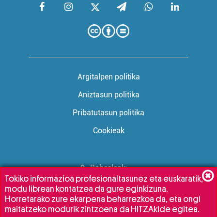
Argitalpen politika
Aniztasun politika
Pribatutasun politika
Cookieak
Babesleak:
Tokiko informazioa profesionaltasunez eta euskaratik,
modu librean kontatzea da gure eginkizuna.
Horretarako zure ekarpena beharrezkoa da, eta ongi
maitatzeko modurik zintzoena da HITZAkide egitea.