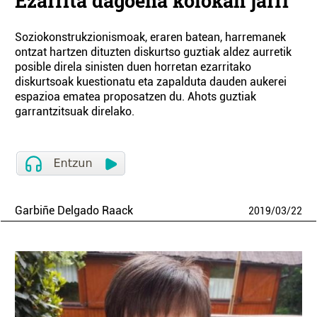
Ezarrita dagoena kolokan jarri
Soziokonstrukzionismoak, eraren batean, harremanek
ontzat hartzen dituzten diskurtso guztiak aldez aurretik
posible direla sinisten duen horretan ezarritako
diskurtsoak kuestionatu eta zapalduta dauden aukerei
espazioa ematea proposatzen du. Ahots guztiak
garrantzitsuak direlako.
Garbiñe Delgado Raack
2019
/
03
/
22