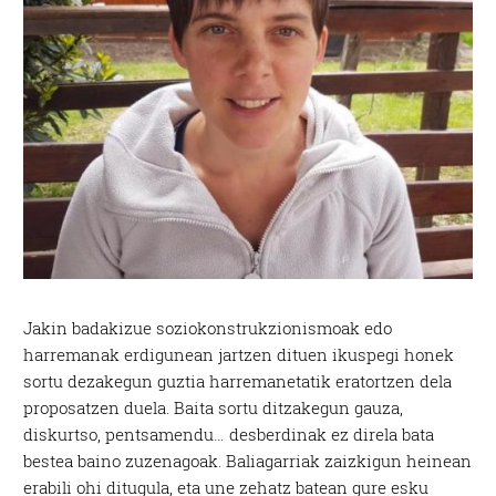
Jakin badakizue soziokonstrukzionismoak edo
harremanak erdigunean jartzen dituen ikuspegi honek
sortu dezakegun guztia harremanetatik eratortzen dela
proposatzen duela. Baita sortu ditzakegun gauza,
diskurtso, pentsamendu… desberdinak ez direla bata
bestea baino zuzenagoak. Baliagarriak zaizkigun heinean
erabili ohi ditugula, eta une zehatz batean gure esku