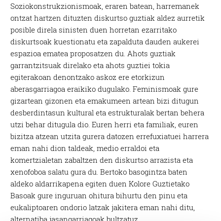
Soziokonstrukzionismoak, eraren batean, harremanek
ontzat hartzen dituzten diskurtso guztiak aldez aurretik
posible direla sinisten duen horretan ezarritako
diskurtsoak kuestionatu eta zapalduta dauden aukerei
espazioa ematea proposatzen du. Ahots guztiak
garrantzitsuak direlako eta ahots guztiei tokia
egiterakoan denontzako askoz ere etorkizun
aberasgarriagoa eraikiko dugulako. Feminismoak gure
gizartean gizonen eta emakumeen artean bizi ditugun
desberdintasun kultural eta estrukturalak bertan behera
utzi behar ditugula dio. Euren herri eta familiak, euren
bizitza atzean utzita gurera datozen errefuxiatuei harrera
eman nahi dion taldeak, medio erraldoi eta
komertzialetan zabaltzen den diskurtso arrazista eta
xenofoboa salatu gura du. Bertoko basogintza baten
aldeko aldarrikapena egiten duen Kolore Guztietako
Basoak gure inguruan ohitura bihurtu den pinu eta
eukaliptoaren ondorio latzak jakitera eman nahi ditu,
alternatiba jasangarriagoak bultzatuz.