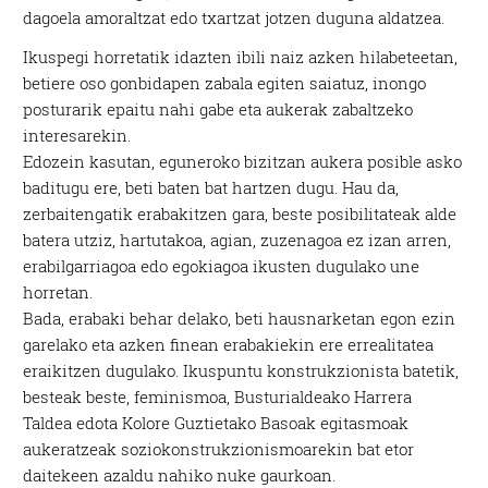
dagoela amoraltzat edo txartzat jotzen duguna aldatzea.
Ikuspegi horretatik idazten ibili naiz azken hilabeteetan,
betiere oso gonbidapen zabala egiten saiatuz, inongo
posturarik epaitu nahi gabe eta aukerak zabaltzeko
interesarekin.
Edozein kasutan, eguneroko bizitzan aukera posible asko
baditugu ere, beti baten bat hartzen dugu. Hau da,
zerbaitengatik erabakitzen gara, beste posibilitateak alde
batera utziz, hartutakoa, agian, zuzenagoa ez izan arren,
erabilgarriagoa edo egokiagoa ikusten dugulako une
horretan.
Bada, erabaki behar delako, beti hausnarketan egon ezin
garelako eta azken finean erabakiekin ere errealitatea
eraikitzen dugulako. Ikuspuntu konstrukzionista batetik,
besteak beste, feminismoa, Busturialdeako Harrera
Taldea edota Kolore Guztietako Basoak egitasmoak
aukeratzeak soziokonstrukzionismoarekin bat etor
daitekeen azaldu nahiko nuke gaurkoan.