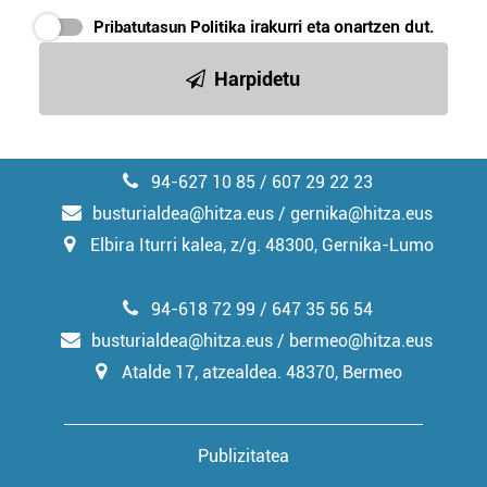
Pribatutasun Politika
irakurri eta onartzen dut.
Harpidetu
94-627 10 85 / 607 29 22 23
busturialdea@hitza.eus / gernika@hitza.eus
Elbira Iturri kalea, z/g. 48300, Gernika-Lumo
94-618 72 99 / 647 35 56 54
busturialdea@hitza.eus / bermeo@hitza.eus
Atalde 17, atzealdea. 48370, Bermeo
Publizitatea