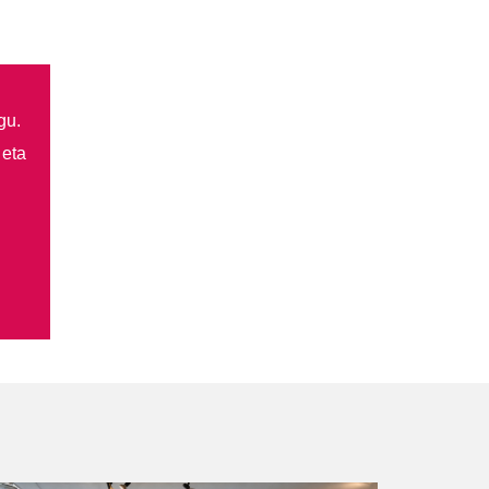
gu.
 eta