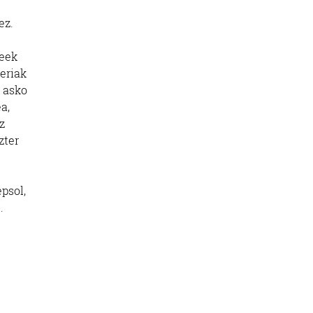
ez.
reek
eriak
 asko
a,
z
zter
.
psol,
.