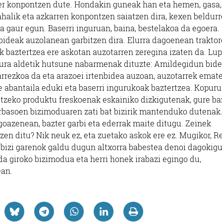
ster konpontzen dute. Hondakin guneak han eta hemen, gasa,
 ahalik eta azkarren konpontzen saiatzen dira, kexen beldurr
a gaur egun. Baserri inguruan, baina, bestelakoa da egoera.
i bideak auzolanean garbitzen dira. Elurra dagoenean trakto
k baztertzea ere askotan auzotarren zeregina izaten da. Lup
tura aldetik hutsune nabarmenak dituzte: Amildegidun bide
arrezkoa da eta arazoei irtenbidea auzoan, auzotarrek emate
te abantaila eduki eta baserri ingurukoak baztertzea. Kopuru
etzeko produktu freskoenak eskainiko dizkigutenak, gure ba
arbasoen bizimoduaren zati bat bizirik mantenduko dutenak
goazenean, bazter garbi eta ederrak maite ditugu. Zeinek
zen ditu? Nik neuk ez, eta zuetako askok ere ez. Mugikor, Re
bizi garenok galdu dugun altxorra babestea denoi dagokigu
a giroko bizimodua eta herri honek irabazi egingo du,
ean.