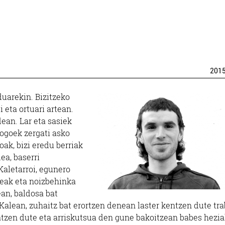
201
uarekin. Bizitzeko
 eta ortuari artean.
ean. Lar eta sasiek
logoek zergati asko
ak, bizi eredu berriak
ea, baserri
Kaletarroi, egunero
leak eta noizbehinka
an, baldosa bat
lean, zuhaitz bat erortzen denean laster kentzen dute tra
atzen dute eta arriskutsua den gune bakoitzean babes hezi