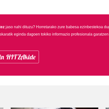
tez
jaso nahi dituzu?
Horretarako zure babesa ezinbestekoa du
skaratik eginda dagoen tokiko informazio profesionala garatzen
in HITZAkide