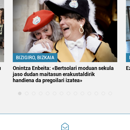
BIZIGIRO, BIZKAIA
u
Onintza Enbeita: «Bertsolari moduan sekula
E
jaso dudan maitasun erakustaldirik
handiena da pregoilari izatea»