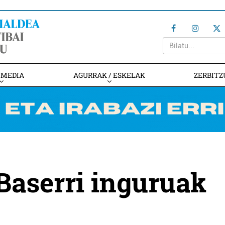
IMEDIA
AGURRAK / ESKELAK
ZERBITZ
'Baserri inguruak