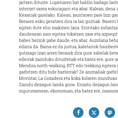
jartzen dituzte. Luperiaren bat baldin badago la
internet sarea eskuragarri eta abar. Kalean, dena
Kexatiak garelako. Kalean, jauntxoen pare bizi gar
Beraien esku geratzen dira ia lan guztiak. Baserr
egiten dute elur makinen lana. Eroritako zuhaitza
daudenean zain egotea tokatzen zaie eta azpiegi
babes hezirik gabe daude, eta abar. Auzolana beh
edarra da. Baina ez da justua, kaletarrok hainbes
gutxiago izan arren beraiek dira gure sabelak bet
ederrak zainduko dituztenak eta batez ere, gure 
Mendira north-walking, BTT edo trekking egitera 
garbitzen ditu bide bazterrak? Ze animaliak garbit
Movistar, La Gozadera eta koka kolaren munduan 
Zaindu dezagun landa giroa. Erraztu dezagun land
ingurumenean, ekonomian, eta batez ere, osasun