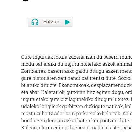
Gure inguruak lotura zuzena izan du baserri mund
modu bat eraiki du inguru honetako askok animali
Zoritxarrez, baserri asko galdu ditugu azken mend
gure historiaren zati handi bat irentsi dute. Sozio
bilatuko dituzte: Ekonomikoak, desplazamenduzko
eta abar. Kaletarrok, gutxitan hitz egiten dugu, ord
inguruetako gure bizilagunekiko ditugun luxuez. 
udaleko langileek garbitzen dizkigute patioak, ka
moztu zuhaitz adar zein parkeetako belarrak. Kale
hondatzen denean azkar baten konpontzen dute. Ka
Kalean, elurra egiten duenean, makina laster pas