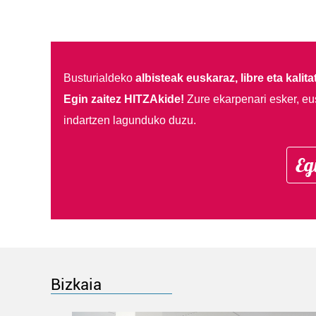
Busturialdeko
albisteak euskaraz, libre eta kalita
Egin zaitez HITZAkide!
Zure ekarpenari esker, eu
indartzen lagunduko duzu.
Eg
Bizkaia