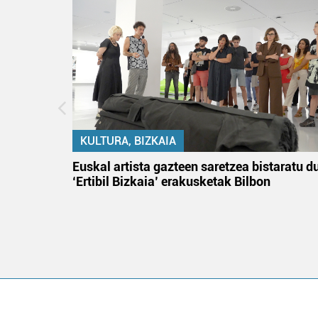
KULTURA, BIZKAIA
na
Euskal artista gazteen saretzea bistaratu d
‘Ertibil Bizkaia’ erakusketak Bilbon