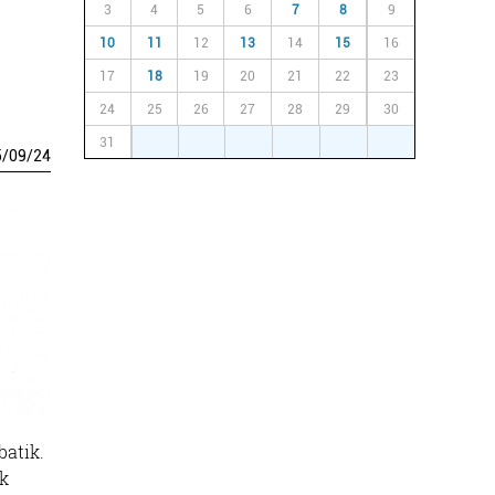
3
4
5
6
7
8
9
10
11
12
13
14
15
16
17
18
19
20
21
22
23
24
25
26
27
28
29
30
31
1
2
3
4
5
6
5
/
09
/
24
batik.
ak