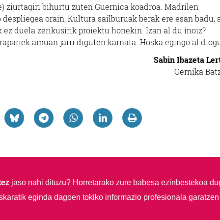
e) ziurtagiri bihurtu zuten Guernica koadroa. Madrilen
o despliegea orain, Kultura sailburuak berak ere esan badu, 
ez duela zerikusirik proiektu honekin. Izan al du inoiz?
rapariek amuan jarri diguten karnata. Hoska egingo al diog
Sabin Ibazeta Ler
Gernika Bat
tez
jaso nahi dituzu?
Horretarako zure babesa ezinbestekoa du
skaratik eginda dagoen tokiko informazio profesionala garatzen