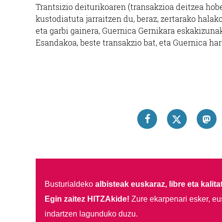
Trantsizio deiturikoaren (transakzioa deitzea hob
kustodiatuta jarraitzen du, beraz, zertarako halak
eta garbi gainera, Guernica Gernikara eskakizunak 
Esandakoa, beste transakzio bat, eta Guernica har
Busturialdeko
albisteak euskaraz, libre eta kalita
Egin zaitez HITZAkide!
Zure ekarpenari esker, eu
indartzen lagunduko duzu.