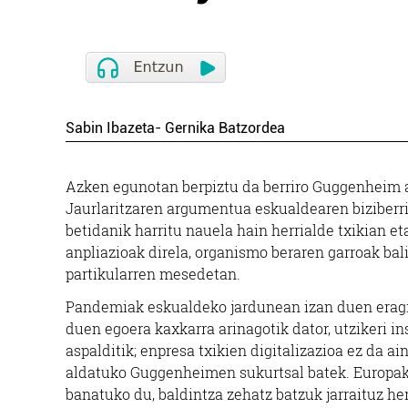
Sabin Ibazeta- Gernika Batzordea
Azken egunotan berpiztu da berriro Guggenheim a
Jaurlaritzaren argumentua eskualdearen biziberri
betidanik harritu nauela hain herrialde txikian et
anpliazioak direla, organismo beraren garroak bal
partikularren mesedetan.
Pandemiak eskualdeko jardunean izan duen eragin
duen egoera kaxkarra arinagotik dator, utzikeri i
aspalditik; enpresa txikien digitalizazioa ez da ai
aldatuko Guggenheimen sukurtsal batek. Europa
banatuko du, baldintza zehatz batzuk jarraituz her