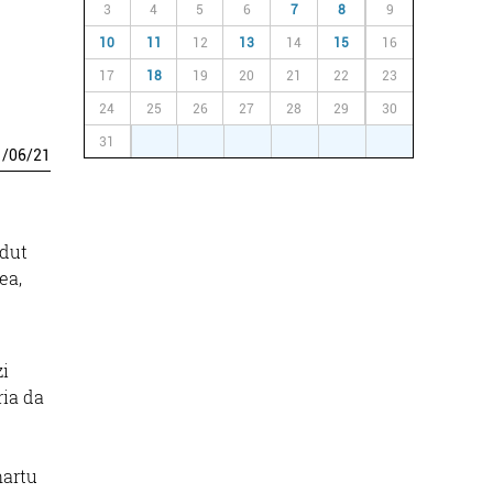
3
4
5
6
7
8
9
10
11
12
13
14
15
16
17
18
19
20
21
22
23
24
25
26
27
28
29
30
31
1
2
3
4
5
6
1
/
06
/
21
 dut
ea,
zi
ria da
hartu