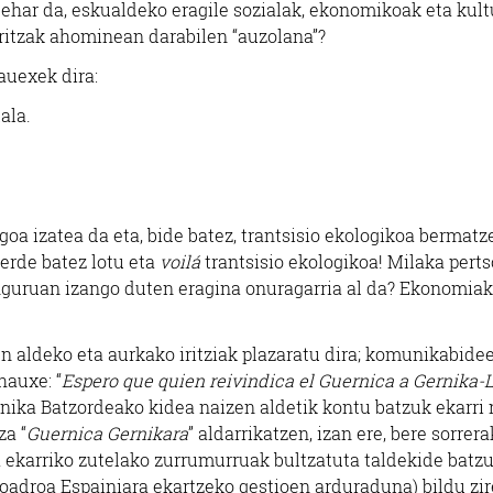
behar da, eskualdeko eragile sozialak, ekonomikoak eta kult
laritzak ahominean darabilen “auzolana”?
auexek dira:
ala.
oa izatea da eta, bide batez, trantsisio ekologikoa bermatz
erde batez lotu eta
voilá
trantsisio ekologikoa! Milaka pert
inguruan izango duten eragina onuragarria al da? Ekonomiak
 aldeko eta aurkako iritziak plazaratu dira; komunikabide
hauxe: “
Espero que quien reivindica el Guernica a Gernika
Gernika Batzordeako kidea naizen aldetik kontu batzuk ekarri
za “
Guernica Gernikara
” aldarrikatzen, izan ere, bere sorrer
 ekarriko zutelako zurrumurruak bultzatuta taldekide batz
oadroa Espainiara ekartzeko gestioen arduraduna) bildu zir