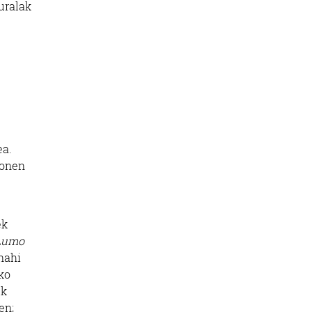
uralak
ea.
sonen
ek
-Lumo
 nahi
ako
uk
en;