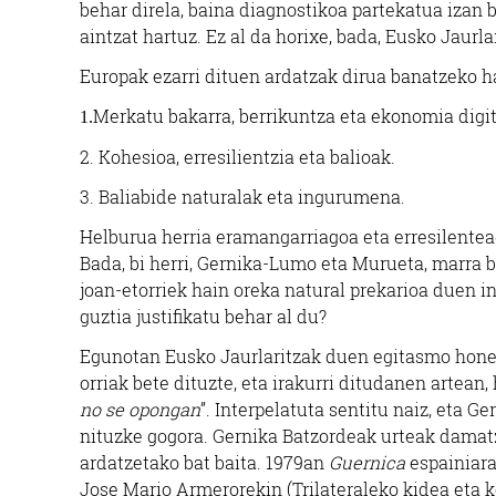
behar direla, baina diagnostikoa partekatua izan 
aintzat hartuz. Ez al da horixe, bada, Eusko Jaur
Europak ezarri dituen ardatzak dirua banatzeko h
Merkatu bakarra, berrikuntza eta ekonomia digit
1.
2. Kohesioa, erresilientzia eta balioak.
3. Baliabide naturalak eta ingurumena.
Helburua herria eramangarriagoa eta erresilenteag
Bada, bi herri, Gernika-Lumo eta Murueta, marra b
joan-etorriek hain oreka natural prekarioa duen 
guztia justifikatu behar al du?
Egunotan Eusko Jaurlaritzak duen egitasmo honen
orriak bete dituzte, eta irakurri ditudanen artean, 
no se opongan
”. Interpelatuta sentitu naiz, eta 
nituzke gogora. Gernika Batzordeak urteak damat
ardatzetako bat baita. 1979an
Guernica
espainiara
Jose Mario Armerorekin (Trilateraleko kidea eta k