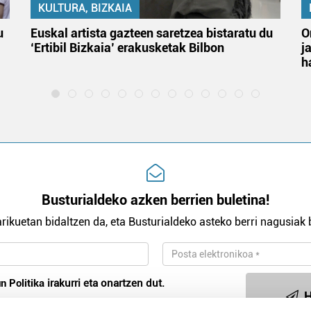
KULTURA, BIZKAIA
u
Euskal artista gazteen saretzea bistaratu du
O
‘Ertibil Bizkaia’ erakusketak Bilbon
j
h
Busturialdeko azken berrien buletina!
rikuetan bidaltzen da, eta Busturialdeko asteko berri nagusiak b
n Politika
irakurri eta onartzen dut.
H