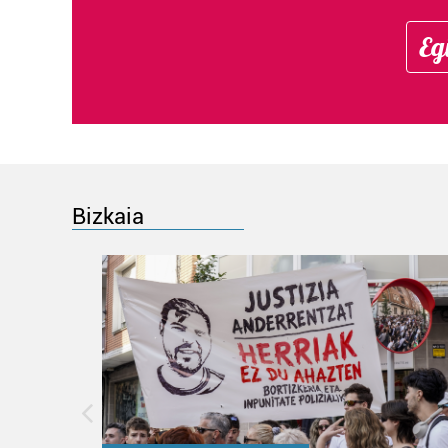
Eg
Bizkaia