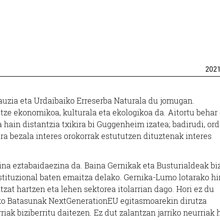
202
uzia eta Urdaibaiko Erreserba Naturala du jomugan.
tze ekonomikoa, kulturala eta ekologikoa da. Aitortu behar
a hain distantzia txikira bi Guggenheim izatea; badirudi, ord
ira bezala interes orokorrak estututzen dituztenak interes
a eztabaidaezina da. Baina Gernikak eta Busturialdeak bi
nstituzional baten emaitza delako. Gernika-Lumo lotarako hi
ntzat hartzen eta lehen sektorea itolarrian dago. Hori ez du
ko Batasunak NextGenerationEU egitasmoarekin dirutza
riak biziberritu daitezen. Ez dut zalantzan jarriko neurriak 