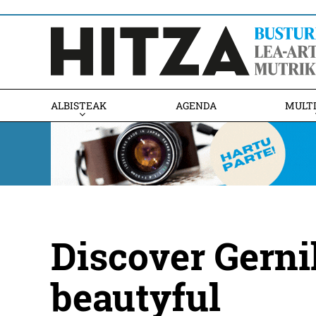
ALBISTEAK
AGENDA
MULT
Discover Gern
beautyful