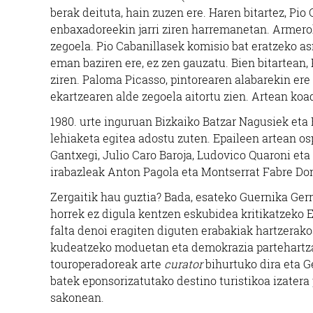
berak deituta, hain zuzen ere. Haren bitartez, Pi
enbaxadoreekin jarri ziren harremanetan. Armerok
zegoela. Pio Cabanillasek komisio bat eratzeko as
eman baziren ere, ez zen gauzatu. Bien bitartea
ziren. Paloma Picasso, pintorearen alabarekin er
ekartzearen alde zegoela aitortu zien. Artean ko
1980. urte inguruan Bizkaiko Batzar Nagusiek et
lehiaketa egitea adostu zuten. Epaileen artean os
Gantxegi, Julio Caro Baroja, Ludovico Quaroni eta 
irabazleak Anton Pagola eta Montserrat Fabre Do
Zergaitik hau guztia? Bada, esateko Guernika Gern
horrek ez digula kentzen eskubidea kritikatzeko 
falta denoi eragiten diguten erabakiak hartzerako
kudeatzeko moduetan eta demokrazia partehartzai
touroperadoreak arte
curator
bihurtuko dira eta 
batek eponsorizatutako destino turistikoa izater
sakonean.