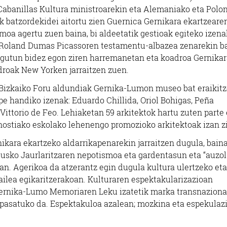
o Cabanillas Kultura ministroarekin eta Alemaniako eta Polo
 batzordekidei aitortu zien Guernica Gernikara ekartzeare
moa agertu zuen baina, bi aldeetatik gestioak egiteko izena
n, Roland Dumas Picassoren testamentu-albazea zenarekin b
e gutun bidez egon ziren harremanetan eta koadroa Gernika
adroak New Yorken jarraitzen zuen.
a Bizkaiko Foru aldundiak Gernika-Lumon museo bat eraikit
pe handiko izenak: Eduardo Chillida, Oriol Bohigas, Peña
Vittorio de Feo. Lehiaketan 59 arkitektok hartu zuten parte 
nostiako eskolako lehenengo promozioko arkitektoak izan zi
ikara ekartzeko aldarrikapenarekin jarraitzen dugula, bain
Eusko Jaurlaritzaren nepotismoa eta gardentasun eta “auzol
an. Agerikoa da atzerantz egin dugula kultura ulertzeko eta
lea egikaritzerakoan. Kulturaren espektakularizazioan
Gernika-Lumo Memoriaren Leku izatetik marka transnaziona
a pasatuko da. Espektakuloa azalean; mozkina eta espekulaz