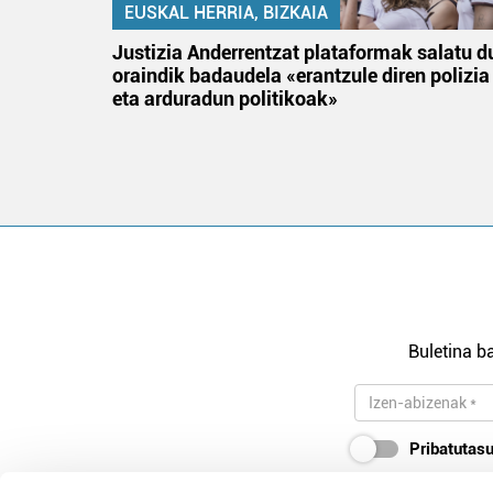
EUSKAL HERRIA, BIZKAIA
an
Justizia Anderrentzat plataformak salatu d
oraindik badaudela «erantzule diren polizia
eta arduradun politikoak»
Buletina ba
Pribatutasu