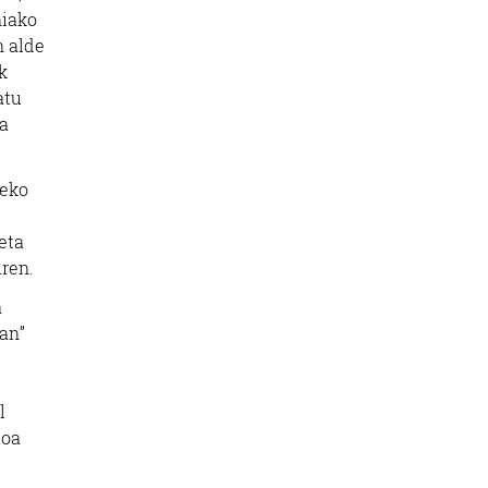
niako
n alde
k
atu
ra
zeko
eta
ren.
a
an”
l
ioa