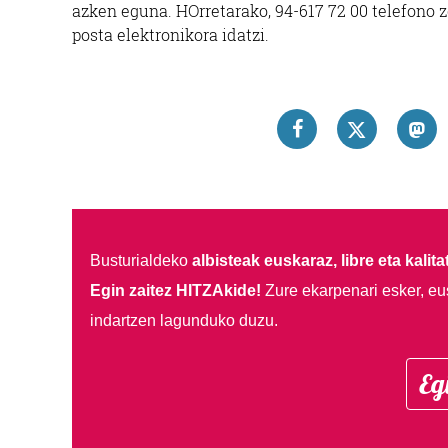
azken eguna. HOrretarako, 94-617 72 00 telefono 
posta elektronikora idatzi.
Busturialdeko
albisteak euskaraz, libre eta kalita
Egin zaitez HITZAkide!
Zure ekarpenari esker, eu
indartzen lagunduko duzu.
Eg