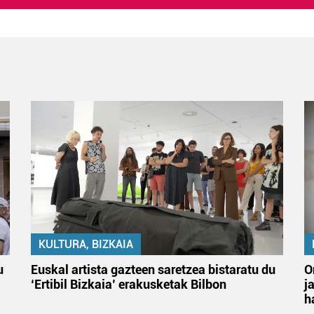
KULTURA, BIZKAIA
u
Euskal artista gazteen saretzea bistaratu du
O
‘Ertibil Bizkaia’ erakusketak Bilbon
j
h