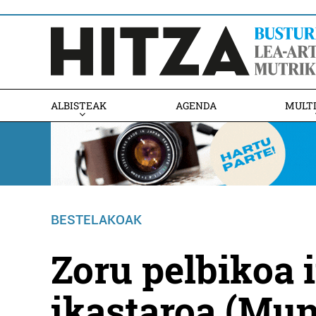
ALBISTEAK
AGENDA
MULT
BESTELAKOAK
Zoru pelbikoa 
ikastaroa (Mu