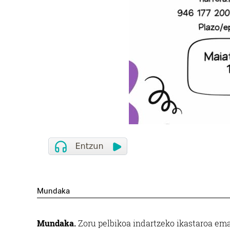
Mundaka
Mundaka.
Zoru pelbikoa indartzeko ikastaroa ema