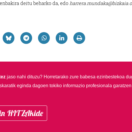
zenbakira deitu beharko da, edo
harrera.mundaka@bizkaia.o
tez
jaso nahi dituzu?
Horretarako zure babesa ezinbestekoa du
skaratik eginda dagoen tokiko informazio profesionala garatzen
in HITZAkide