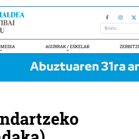
IMEDIA
AGURRAK / ESKELAK
ZERBITZ
indartzeko
ndaka)