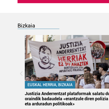
Bizkaia
EUSKAL HERRIA, BIZKAIA
an
Justizia Anderrentzat plataformak salatu d
oraindik badaudela «erantzule diren polizia
eta arduradun politikoak»