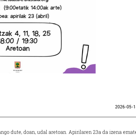
2026-05-1
ngo dute, doan, udal aretoan. Apirilaren 23a da izena emat