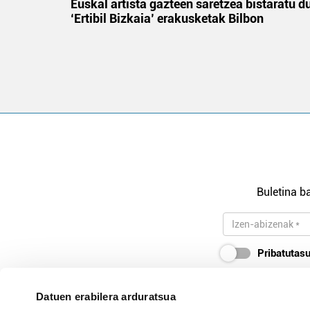
na
Euskal artista gazteen saretzea bistaratu d
‘Ertibil Bizkaia’ erakusketak Bilbon
Buletina ba
Pribatutasu
Datuen erabilera arduratsua