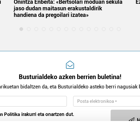
u
Onintza Enbeita: «Bertsolari moduan sekula
E
jaso dudan maitasun erakustaldirik
handiena da pregoilari izatea»
Busturialdeko azken berrien buletina!
rikuetan bidaltzen da, eta Busturialdeko asteko berri nagusiak b
n Politika
irakurri eta onartzen dut.
H