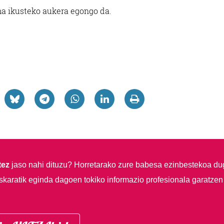
ma ikusteko aukera egongo da.
tez
jaso nahi dituzu?
Horretarako zure babesa ezinbestekoa du
skaratik eginda dagoen tokiko informazio profesionala garatzen