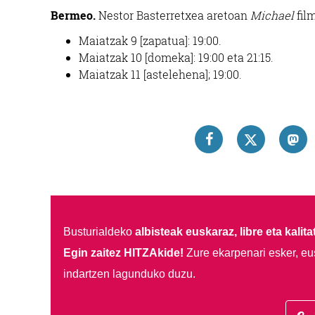
Bermeo.
Nestor Basterretxea aretoan
Michael
fil
Maiatzak 9 [zapatua]: 19:00.
Maiatzak 10 [domeka]: 19:00 eta 21:15.
Maiatzak 11 [astelehena]; 19:00.
Busturialdeko
albisteak euskaraz, libre eta kalita
Egin zaitez HITZAkide!
Zure ekarpenari esker, eu
indartzen lagunduko duzu.