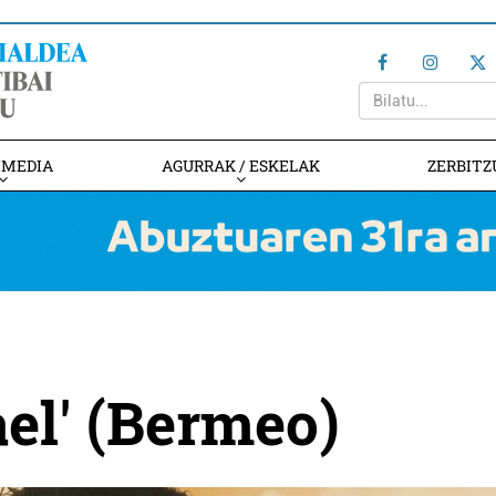
IMEDIA
AGURRAK / ESKELAK
ZERBITZ
el' (Bermeo)