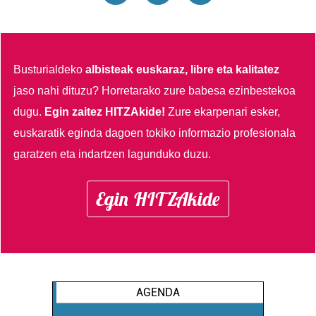
Busturialdeko
albisteak euskaraz, libre eta kalitatez
jaso nahi dituzu?
Horretarako zure babesa ezinbestekoa
dugu.
Egin zaitez HITZAkide!
Zure ekarpenari esker,
euskaratik eginda dagoen tokiko informazio profesionala
garatzen eta indartzen lagunduko duzu.
Egin HITZAkide
AGENDA