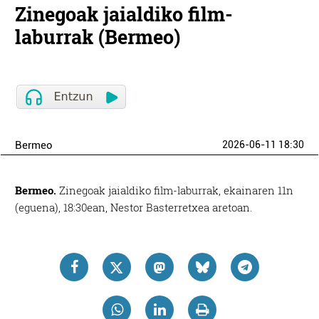
Zinegoak jaialdiko film-
laburrak (Bermeo)
Bermeo
2026-06-11 18:30
Bermeo.
Zinegoak jaialdiko film-laburrak, ekainaren 11n
(eguena), 18:30ean, Nestor Basterretxea aretoan.