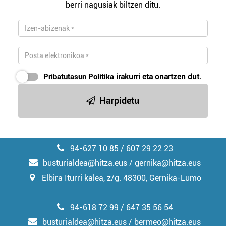
duten interes legitimoa eta horren aurka nola egin
berri nagusiak biltzen ditu.
dezakezun ikusteko.
Lortu zure datu pertsonalak prozesatzeko moduari
buruzko informazio gehiago eta ezarri zure lehentasunak
datuen atalean. Edozein unetan alda edo ken dezakezu
zure baimena Cookieen adierazpenean.
Pribatutasun Politika
irakurri eta onartzen dut.
Harpidetu
Webgune honek cookie propioak eta hirugarrenen cookie-
fitxategiak erabiltzen ditu. Zure esperientzia eta
zerbitzuak hobetzeko asmoz, cookie teknologiaz
baliatzen gara. Ohar hau onartuz gero, teknologia hori
94-627 10 85 / 607 29 22 23
erabiltzeko baimen esplizitua ematen diguzu.
Gehiago
irakurri
busturialdea@hitza.eus / gernika@hitza.eus
Elbira Iturri kalea, z/g. 48300, Gernika-Lumo
94-618 72 99 / 647 35 56 54
busturialdea@hitza.eus / bermeo@hitza.eus