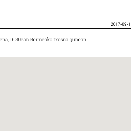
2017-09-1
tzena, 16:30ean Bermeoko txosna gunean.