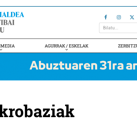
IMEDIA
AGURRAK / ESKELAK
ZERBITZ
akrobaziak