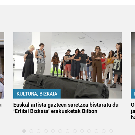
KULTURA, BIZKAIA
u
Euskal artista gazteen saretzea bistaratu du
O
‘Ertibil Bizkaia’ erakusketak Bilbon
j
h