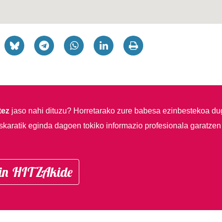
tez
jaso nahi dituzu?
Horretarako zure babesa ezinbestekoa du
skaratik eginda dagoen tokiko informazio profesionala garatzen
in HITZAkide