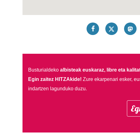
Busturialdeko
albisteak euskaraz, libre eta kalita
Egin zaitez HITZAkide!
Zure ekarpenari esker, eu
indartzen lagunduko duzu.
Eg