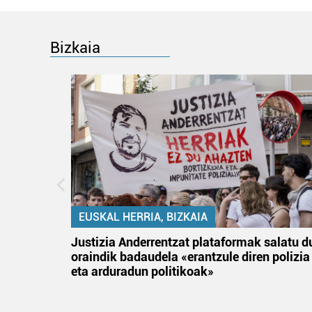
Bizkaia
EUSKAL HERRIA, BIZKAIA
an
Justizia Anderrentzat plataformak salatu d
oraindik badaudela «erantzule diren polizia
eta arduradun politikoak»