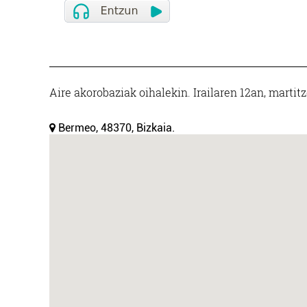
Aire akorobaziak oihalekin. Irailaren 12an, marti
Bermeo, 48370, Bizkaia.