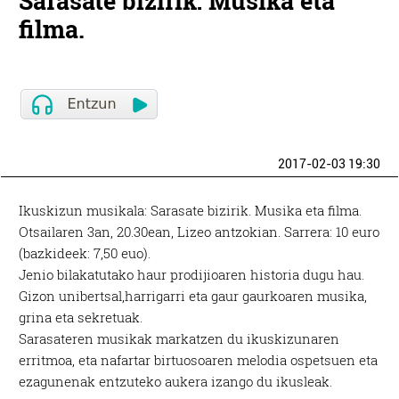
Sarasate bizirik: Musika eta
filma.
2017-02-03 19:30
Ikuskizun musikala: Sarasate bizirik. Musika eta filma.
Otsailaren 3an, 20.30ean, Lizeo antzokian. Sarrera: 10 euro
(bazkideek: 7,50 euo).
Jenio bilakatutako haur prodijioaren historia dugu hau.
Gizon unibertsal,harrigarri eta gaur gaurkoaren musika,
grina eta sekretuak.
Sarasateren musikak markatzen du ikuskizunaren
erritmoa, eta nafartar birtuosoaren melodia ospetsuen eta
ezagunenak entzuteko aukera izango du ikusleak.