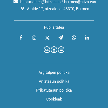
busturialdea@hitza.eus / bermeo@hitza.eus
Atalde 17, atzealdea. 48370, Bermeo
Publizitatea
Argitalpen politika
Aniztasun politika
Pribatutasun politika
Cookieak