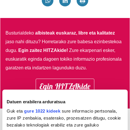
Busturialdeko
albisteak euskaraz, libre eta kalitatez
jaso nahi dituzu?
Horretarako zure babesa ezinbestekoa
dugu.
Egin zaitez HITZAkide!
Zure ekarpenari esker,
euskaratik eginda dagoen tokiko informazio profesionala
garatzen eta indartzen lagunduko duzu.
Egin HITZAkide
Datuen erabilera arduratsua
Guk eta
gure 1022 kideek
sure informacio pertsonala,
zure IP zenbakia, esaterako, prozesatzen ditugu, cookie
AGENDA
bezalako teknologiak erabiliz eta zure gailuko