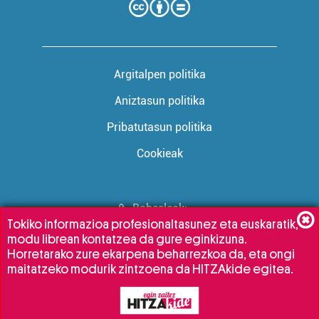
Argitalpen politika
Aniztasun politika
Pribatutasun politika
Cookieak
Babesleak:
Tokiko informazioa profesionaltasunez eta euskaratik,
modu librean kontatzea da gure eginkizuna.
Horretarako zure ekarpena beharrezkoa da, eta ongi
maitatzeko modurik zintzoena da HITZAkide egitea.