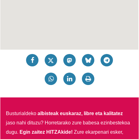
Busturialdeko
albisteak euskaraz, libre eta kalitatez
jaso nahi dituzu?
Horretarako zure babesa ezinbestekoa
dugu.
Egin zaitez HITZAkide!
Zure ekarpenari esker,