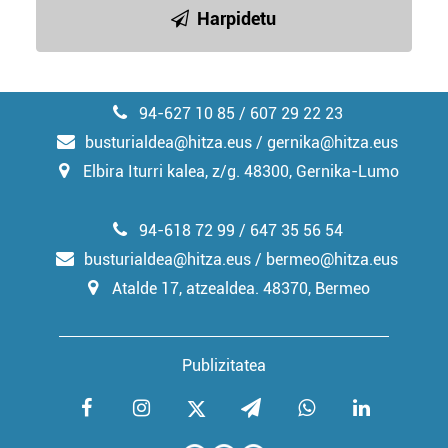
irakurri
Harpidetu
94-627 10 85 / 607 29 22 23
busturialdea@hitza.eus / gernika@hitza.eus
Elbira Iturri kalea, z/g. 48300, Gernika-Lumo
94-618 72 99 / 647 35 56 54
busturialdea@hitza.eus / bermeo@hitza.eus
Atalde 17, atzealdea. 48370, Bermeo
Publizitatea