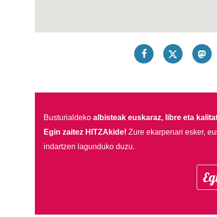
Busturialdeko
albisteak euskaraz, libre eta kalita
Egin zaitez HITZAkide!
Zure ekarpenari esker, eu
indartzen lagunduko duzu.
Eg