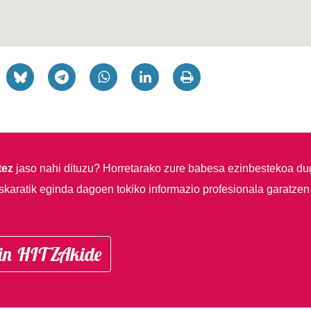
tez
jaso nahi dituzu?
Horretarako zure babesa ezinbestekoa du
skaratik eginda dagoen tokiko informazio profesionala garatzen
in HITZAkide