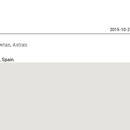
2015-10-2
etan, Astran.
, Spain.