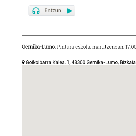
Gernika-Lumo.
Pintura eskola, martitzenean, 17:00
Goikoibarra Kalea, 1, 48300 Gernika-Lumo, Bizkaia