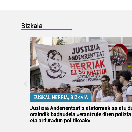
Bizkaia
EUSKAL HERRIA, BIZKAIA
an
Justizia Anderrentzat plataformak salatu d
oraindik badaudela «erantzule diren polizia
eta arduradun politikoak»