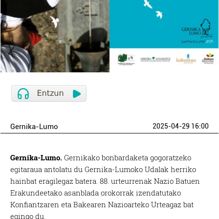
Gernika-Lumo
2025-04-29 16:00
Gernika-Lumo.
Gernikako bonbardaketa gogoratzeko
egitaraua antolatu du Gernika-Lumoko Udalak herriko
hainbat eragilegaz batera. 88. urteurrenak Nazio Batuen
Erakundeetako asanblada orokorrak izendatutako
Konfiantzaren eta Bakearen Nazioarteko Urteagaz bat
egingo du.