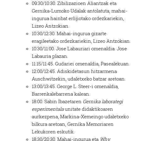
09:30/10:30. Zibilizazioen Aliantzak eta
Gernika-Lumoko Udalak antolatuta, mahai-
ingurua hainbat erlijiotako ordezkariekin,
Lizeo Antzokian.
10:30/12:30. Mahai-ingurua gizarte
eragileetako ordezkariekin, Lizeo Antzokian.
10:30/11:00. Jose Labauriari omenaldia. Jose
Labauria plazan.
11:15/11:45. Gudariei omenaldia, Pasealekuan.
12:00/12:45. Adiskidetasun hitzarmena
Auschwitzekin, udaletxeko batzar aretoan.
13:00/13:45. George L. Steer-i omenaldia,
Barrenkalebarrena kalean.
18:00. Sabin Ibazetaren
Gernika laborategi
esperimentala
unitate didaktikoaren
aurkezpena, Markina-Xemeingo udaletxeko
bilkura aretoan, Gernika Memoriaren
Lekukoren eskutik.
18:30/20:30. Mahai-ingurua eta
Why