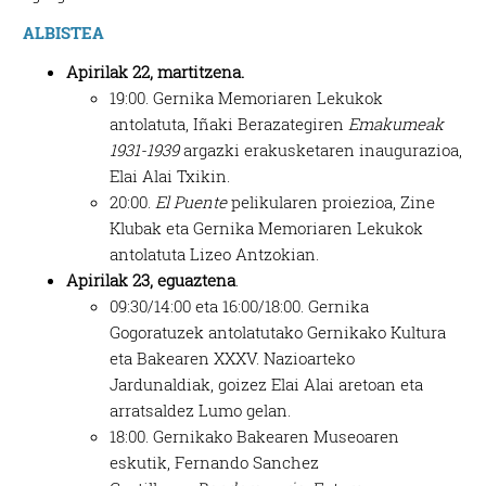
ALBISTEA
Apirilak 22, martitzena.
19:00. Gernika Memoriaren Lekukok
antolatuta, Iñaki Berazategiren
Emakumeak
1931-1939
argazki erakusketaren inaugurazioa,
Elai Alai Txikin.
20:00.
El Puente
pelikularen proiezioa, Zine
Klubak eta Gernika Memoriaren Lekukok
antolatuta Lizeo Antzokian.
Apirilak 23, eguaztena
.
09:30/14:00 eta 16:00/18:00. Gernika
Gogoratuzek antolatutako Gernikako Kultura
eta Bakearen XXXV. Nazioarteko
Jardunaldiak, goizez Elai Alai aretoan eta
arratsaldez Lumo gelan.
18:00. Gernikako Bakearen Museoaren
eskutik, Fernando Sanchez