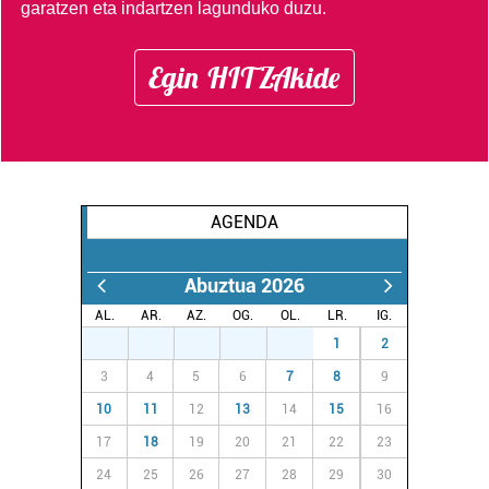
garatzen eta indartzen lagunduko duzu.
Egin HITZAkide
AGENDA
Abuztua 2026
AL.
AR.
AZ.
OG.
OL.
LR.
IG.
27
28
29
30
31
1
2
3
4
5
6
7
8
9
10
11
12
13
14
15
16
17
18
19
20
21
22
23
24
25
26
27
28
29
30