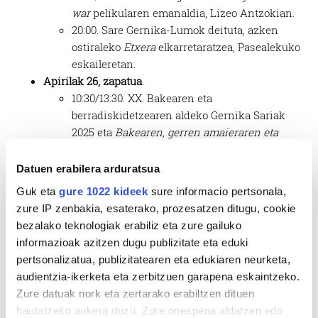
war
pelikularen emanaldia, Lizeo Antzokian.
20:00. Sare Gernika-Lumok deituta, azken
ostiraleko
Etxera
elkarretaratzea, Pasealekuko
eskaileretan.
Apirilak 26, zapatua
.
10:30/13:30. XX. Bakearen eta
berradiskidetzearen aldeko Gernika Sariak
2025 eta
Bakearen, gerren amaieraren eta
nazioarteko legezkotasunaren errespetuaren
aldeo oihua
ekimenaren auzkezpen ekitaldia,
Datuen erabilera arduratsua
Jai Alai Frontoian.
Guk eta
gure 1022 kideek
sure informacio pertsonala,
14:00. Bonbardaketatik bizirik atera zirenen
zure IP zenbakia, esaterako, prozesatzen ditugu, cookie
omenezko bazkaria, Jai Alai frontoian.
bezalako teknologiak erabiliz eta zure gailuko
15:45.
4 minutu.
Sirena hotsak, herrian zehar.
informazioak azitzen dugu publizitate eta eduki
16:30/17:30. Lora eskaintza bonbardaketan
pertsonalizatua, publizitatearen eta edukiaren neurketa,
hildakoen omenez, Zalloko hilerrian.
audientzia-ikerketa eta zerbitzuen garapena eskaintzeko.
16:30. I. Rally fotografikoa, Maria Agirre
Zure datuak nork eta zertarako erabiltzen dituen
aretoan.
hautatzeko aukera duzu. Zure onespena aldatzen edo