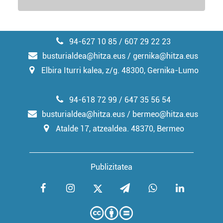
94-627 10 85 / 607 29 22 23
busturialdea@hitza.eus / gernika@hitza.eus
Elbira Iturri kalea, z/g. 48300, Gernika-Lumo
94-618 72 99 / 647 35 56 54
busturialdea@hitza.eus / bermeo@hitza.eus
Atalde 17, atzealdea. 48370, Bermeo
Publizitatea