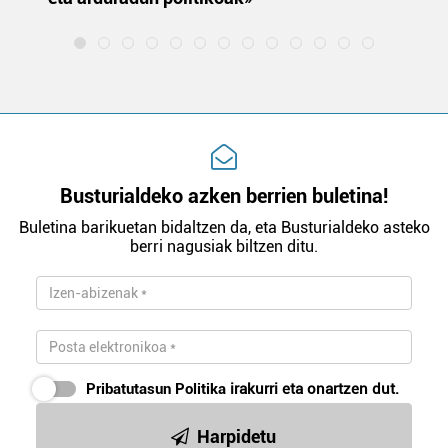
Busturialdeko azken berrien buletina!
Buletina barikuetan bidaltzen da, eta Busturialdeko asteko
berri nagusiak biltzen ditu.
Pribatutasun Politika
irakurri eta onartzen dut.
Harpidetu