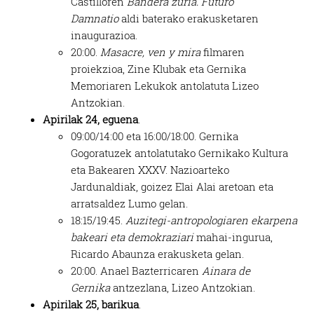
Castilloren
Bandera zuria. Futuro
Damnatio
aldi baterako erakusketaren
inaugurazioa.
20:00.
Masacre, ven y mira
filmaren
proiekzioa, Zine Klubak eta Gernika
Memoriaren Lekukok antolatuta Lizeo
Antzokian.
Apirilak 24, eguena
.
09:00/14:00 eta 16:00/18:00. Gernika
Gogoratuzek antolatutako Gernikako Kultura
eta Bakearen XXXV. Nazioarteko
Jardunaldiak, goizez Elai Alai aretoan eta
arratsaldez Lumo gelan.
18:15/19:45.
Auzitegi-antropologiaren ekarpena
bakeari eta demokraziari
mahai-ingurua,
Ricardo Abaunza erakusketa gelan.
20:00. Anael Bazterricaren
Ainara de
Gernika
antzezlana, Lizeo Antzokian.
Apirilak 25, barikua
.