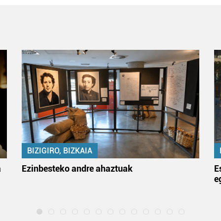
BIZIGIRO, BIZKAIA
a
Ezinbesteko andre ahaztuak
E
e