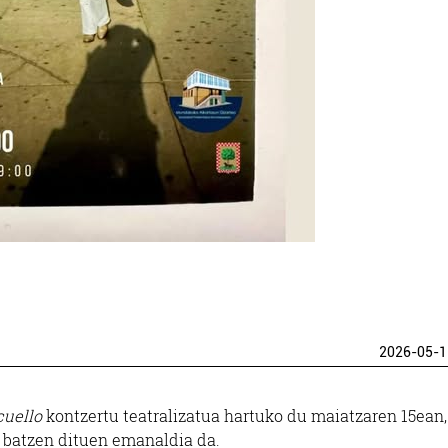
2026-05-1
cuello
kontzertu teatralizatua hartuko du maiatzaren 15ean,
k batzen dituen emanaldia da.