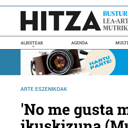
ALBISTEAK
AGENDA
MULT
ARTE ESZENIKOAK
'No me gusta m
ikuskizuna (M