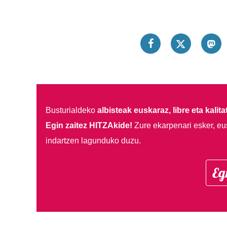
Busturialdeko
albisteak euskaraz, libre eta kalita
Egin zaitez HITZAkide!
Zure ekarpenari esker, eu
indartzen lagunduko duzu.
Eg