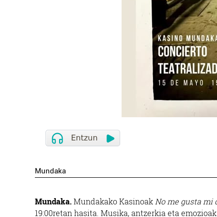
Mundaka
Mundaka.
Mundakako Kasinoak
No me gusta mi 
19:00retan hasita. Musika, antzerkia eta emozioa