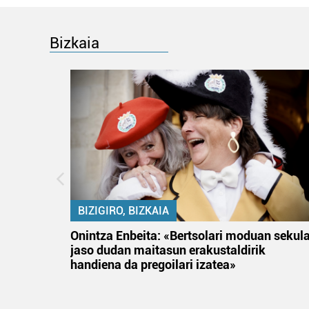
Bizkaia
BIZIGIRO, BIZKAIA
na
Onintza Enbeita: «Bertsolari moduan sekul
jaso dudan maitasun erakustaldirik
handiena da pregoilari izatea»