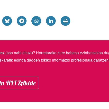
tez
jaso nahi dituzu?
Horretarako zure babesa ezinbestekoa du
skaratik eginda dagoen tokiko informazio profesionala garatzen
in HITZAkide