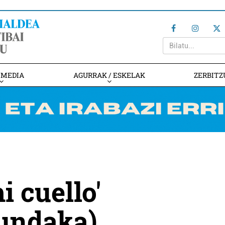
IMEDIA
AGURRAK / ESKELAK
ZERBITZ
i cuello'
undaka)