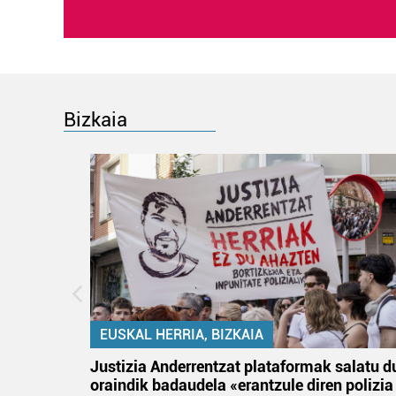
Bizkaia
EUSKAL HERRIA, BIZKAIA
an
Justizia Anderrentzat plataformak salatu d
oraindik badaudela «erantzule diren polizia