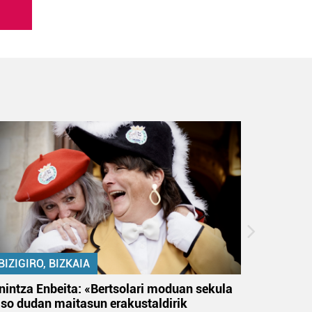
BIZIGIRO, BIZKAIA
BIZIGIR
nintza Enbeita: «Bertsolari moduan sekula
Ezinbest
aso dudan maitasun erakustaldirik