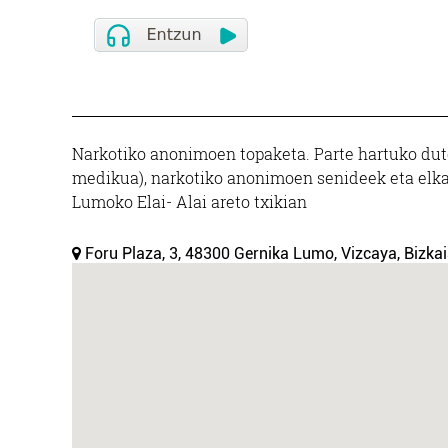
Narkotiko anonimoen topaketa. Parte hartuko dute
medikua), narkotiko anonimoen senideek eta elkar
Lumoko Elai- Alai areto txikian
Foru Plaza, 3, 48300 Gernika Lumo, Vizcaya, Bizkai