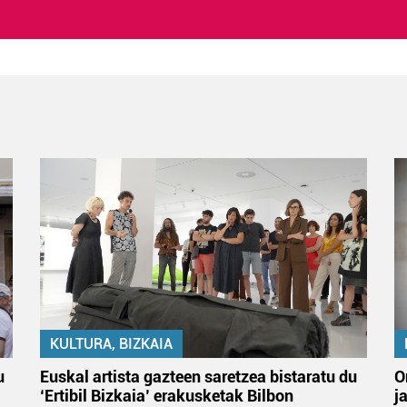
KULTURA, BIZKAIA
u
Euskal artista gazteen saretzea bistaratu du
O
‘Ertibil Bizkaia’ erakusketak Bilbon
j