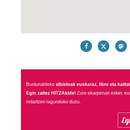
Busturialdeko
albisteak euskaraz, libre eta kalita
Egin zaitez HITZAkide!
Zure ekarpenari esker, eu
indartzen lagunduko duzu.
Eg