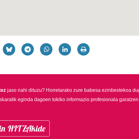
tez
jaso nahi dituzu?
Horretarako zure babesa ezinbestekoa du
skaratik eginda dagoen tokiko informazio profesionala garatzen
in HITZAkide