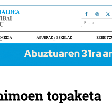
IMEDIA
AGURRAK / ESKELAK
ZERBITZ
nimoen topaketa