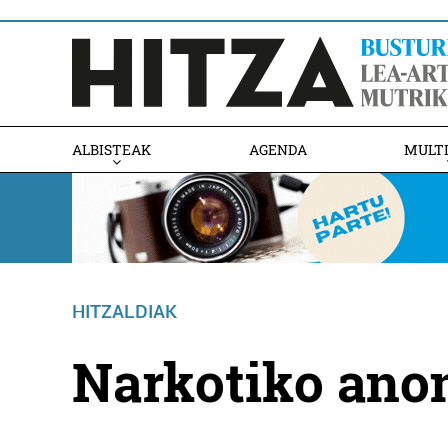
ALBISTEAK
AGENDA
MULT
HITZALDIAK
Narkotiko ano