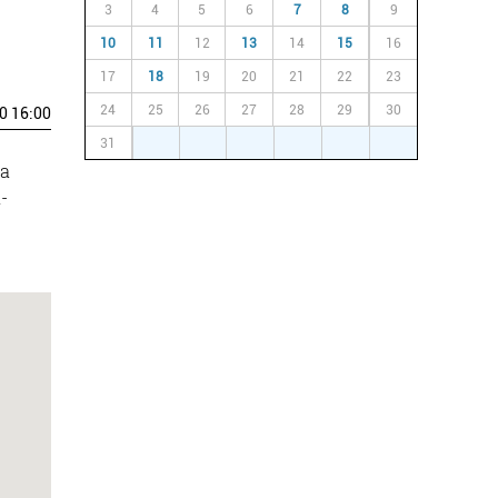
3
4
5
6
7
8
9
10
11
12
13
14
15
16
17
18
19
20
21
22
23
24
25
26
27
28
29
30
0 16:00
31
1
2
3
4
5
6
ia
-