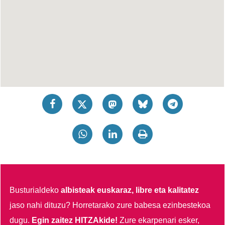
Busturialdeko
albisteak euskaraz, libre eta kalitatez
jaso nahi dituzu?
Horretarako zure babesa ezinbestekoa
dugu.
Egin zaitez HITZAkide!
Zure ekarpenari esker,