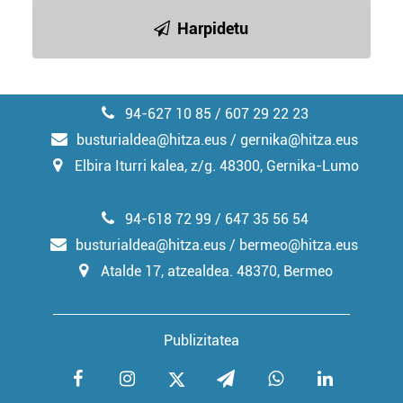
irakurri
Harpidetu
94-627 10 85 / 607 29 22 23
busturialdea@hitza.eus / gernika@hitza.eus
Elbira Iturri kalea, z/g. 48300, Gernika-Lumo
94-618 72 99 / 647 35 56 54
busturialdea@hitza.eus / bermeo@hitza.eus
Atalde 17, atzealdea. 48370, Bermeo
Publizitatea