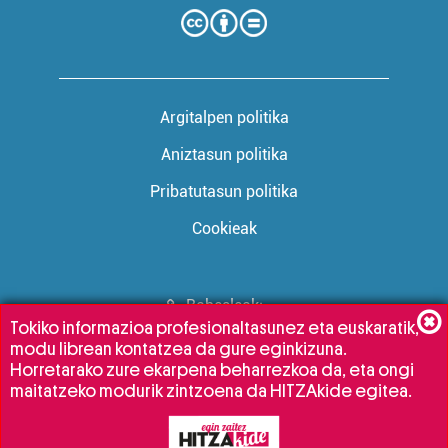
Argitalpen politika
Aniztasun politika
Pribatutasun politika
Cookieak
Babesleak:
Tokiko informazioa profesionaltasunez eta euskaratik,
modu librean kontatzea da gure eginkizuna.
Horretarako zure ekarpena beharrezkoa da, eta ongi
maitatzeko modurik zintzoena da HITZAkide egitea.