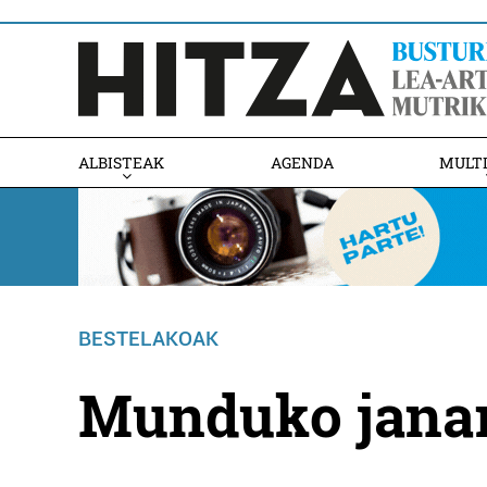
ALBISTEAK
AGENDA
MULT
BESTELAKOAK
Munduko janar