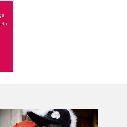
gu.
 eta