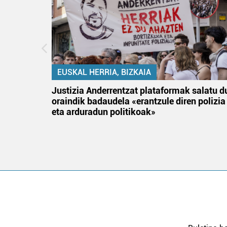
EUSKAL HERRIA, BIZKAIA
an
Justizia Anderrentzat plataformak salatu d
oraindik badaudela «erantzule diren polizia
eta arduradun politikoak»