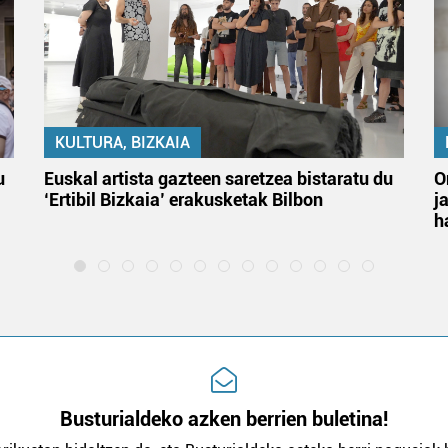
KULTURA, BIZKAIA
u
Euskal artista gazteen saretzea bistaratu du
O
‘Ertibil Bizkaia’ erakusketak Bilbon
j
h
Busturialdeko azken berrien buletina!