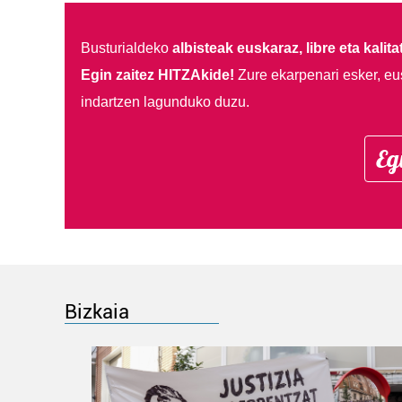
Busturialdeko
albisteak euskaraz, libre eta kalita
Egin zaitez HITZAkide!
Zure ekarpenari esker, eu
indartzen lagunduko duzu.
Eg
Bizkaia