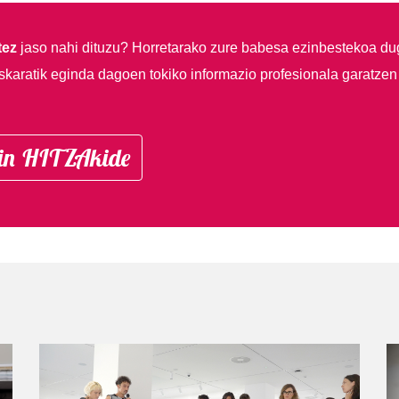
tez
jaso nahi dituzu?
Horretarako zure babesa ezinbestekoa du
skaratik eginda dagoen tokiko informazio profesionala garatzen
in HITZAkide