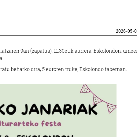
2026-05-0
atzaren 9an (zapatua), 11:30etik aurrera, Eskolondon: umee
ia…
ratu beharko dira, 5 euroren truke, Eskolondo tabernan,