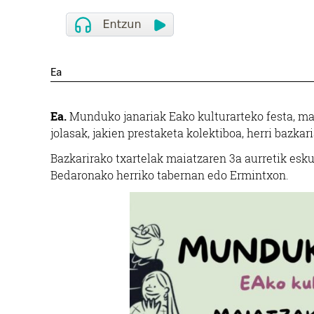
Ea
Ea.
Munduko janariak Eako kulturarteko festa, mai
jolasak, jakien prestaketa kolektiboa, herri bazkar
Bazkarirako txartelak maiatzaren 3a aurretik esku
Bedaronako herriko tabernan edo Ermintxon.