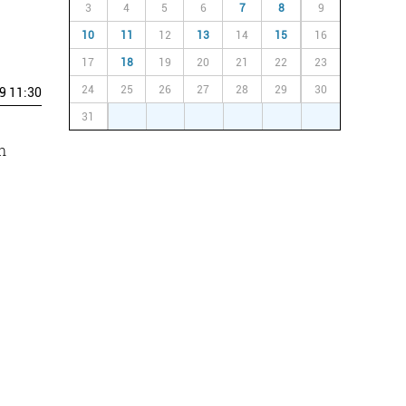
3
4
5
6
7
8
9
10
11
12
13
14
15
16
17
18
19
20
21
22
23
24
25
26
27
28
29
30
9 11:30
31
1
2
3
4
5
6
n