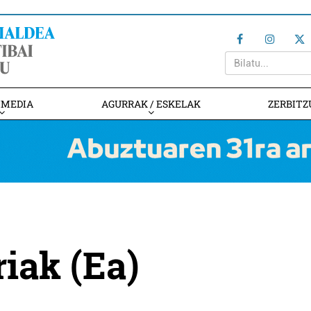
IMEDIA
AGURRAK / ESKELAK
ZERBITZ
iak (Ea)