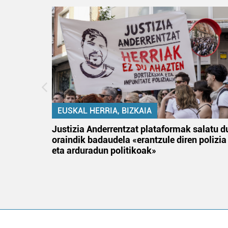
EUSKAL HERRIA, BIZKAIA
an
Justizia Anderrentzat plataformak salatu d
oraindik badaudela «erantzule diren polizia
eta arduradun politikoak»