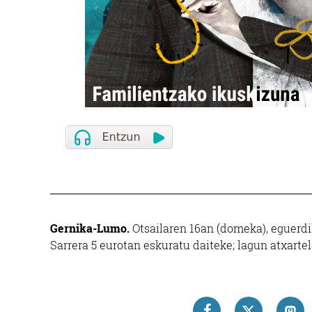
Gernika-Lumo.
Otsailaren 16an (domeka), eguerdik
Sarrera 5 eurotan eskuratu daiteke; lagun atxartel