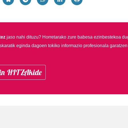
tez
jaso nahi dituzu?
Horretarako zure babesa ezinbestekoa du
skaratik eginda dagoen tokiko informazio profesionala garatzen
in HITZAkide