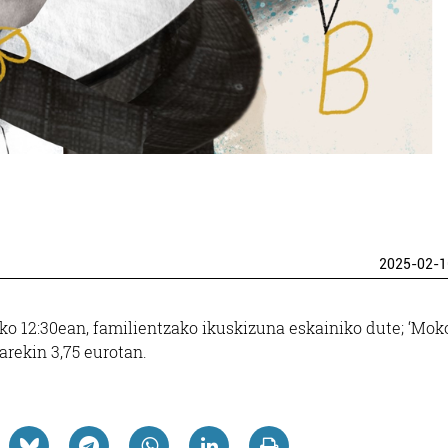
2025-02-1
o 12:30ean, familientzako ikuskizuna eskainiko dute; ‘Moko
arekin 3,75 eurotan.