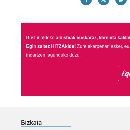
Busturialdeko
albisteak euskaraz, libre eta kalita
Egin zaitez HITZAkide!
Zure ekarpenari esker, eu
indartzen lagunduko duzu.
Eg
Bizkaia