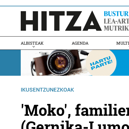
ALBISTEAK
AGENDA
MULT
IKUSENTZUNEZKOAK
'Moko', famili
(Gernika-Lumo