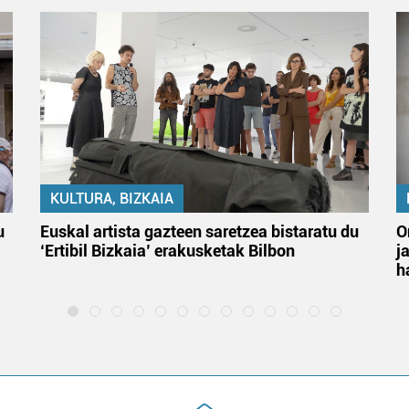
KULTURA, BIZKAIA
u
Euskal artista gazteen saretzea bistaratu du
O
‘Ertibil Bizkaia’ erakusketak Bilbon
j
h