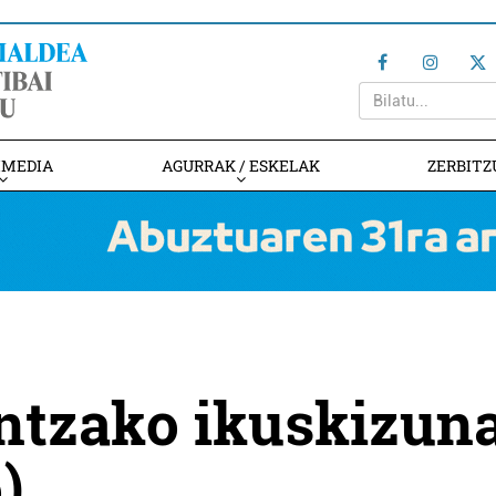
IMEDIA
AGURRAK / ESKELAK
ZERBITZ
entzako ikuskizun
)