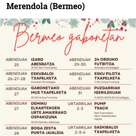
Merendola (Bermeo)