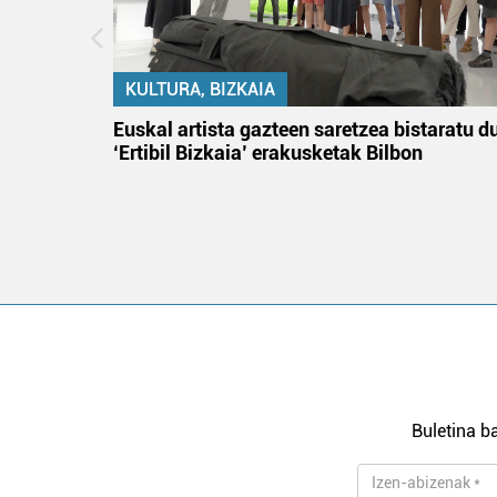
KULTURA, BIZKAIA
na
Euskal artista gazteen saretzea bistaratu d
‘Ertibil Bizkaia’ erakusketak Bilbon
Buletina ba