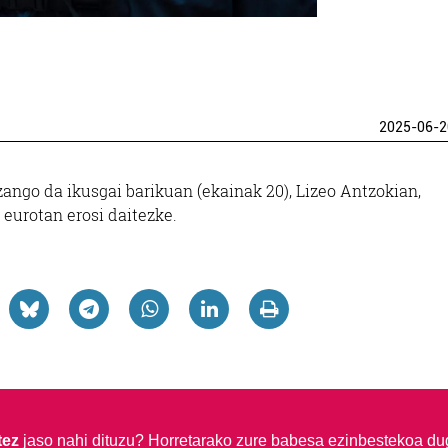
2025-06-2
ango da ikusgai barikuan (ekainak 20), Lizeo Antzokian,
5 eurotan erosi daitezke.
tez
jaso nahi dituzu?
Horretarako zure babesa ezinbestekoa du