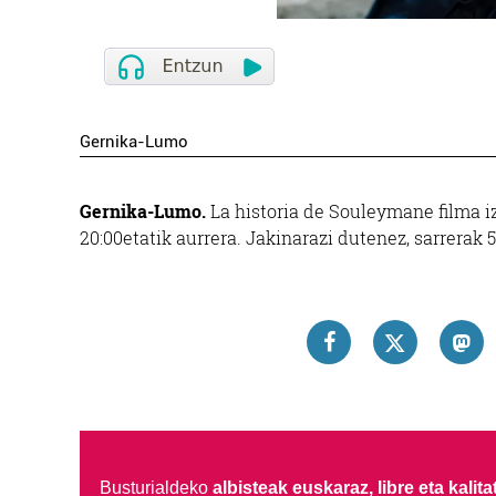
Gernika-Lumo
Gernika-Lumo.
La historia de Souleymane filma iz
20:00etatik aurrera. Jakinarazi dutenez, sarrerak 
Busturialdeko
albisteak euskaraz, libre eta kalita