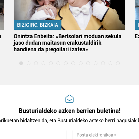
BIZIGIRO, BIZKAIA
u
Onintza Enbeita: «Bertsolari moduan sekula
E
jaso dudan maitasun erakustaldirik
handiena da pregoilari izatea»
Busturialdeko azken berrien buletina!
rikuetan bidaltzen da, eta Busturialdeko asteko berri nagusiak b