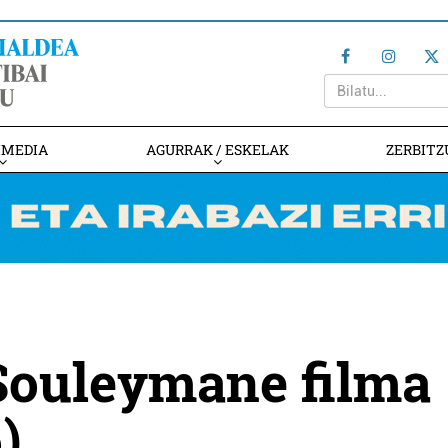
IMEDIA
AGURRAK / ESKELAK
ZERBITZ
 Souleymane filma
)