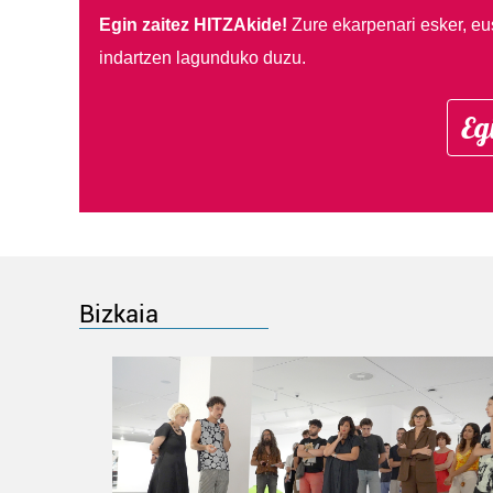
Egin zaitez HITZAkide!
Zure ekarpenari esker, eu
indartzen lagunduko duzu.
Eg
Bizkaia