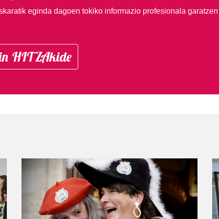
skaratik eginda dagoen tokiko informazio profesionala garatzen
in HITZAkide