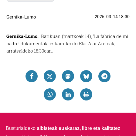
Gernika-Lumo
2025-03-14 18:30
Gernika-Lumo.
Barikuan (martxoak 14), ‘La fabrica de mi
padre’ dokumentala eskainiko du Elai Alai Aretoak,
arratsaldeko 18:30ean.
Busturialdeko
albisteak euskaraz, libre eta kalitatez