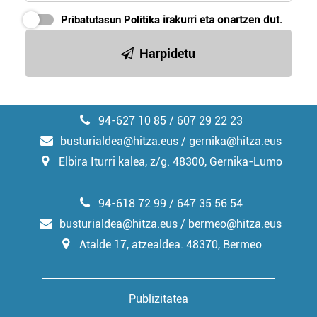
erabiltzeko baimen esplizitua ematen diguzu.
Gehiago
Pribatutasun Politika
irakurri eta onartzen dut.
irakurri
Harpidetu
94-627 10 85 / 607 29 22 23
busturialdea@hitza.eus / gernika@hitza.eus
Elbira Iturri kalea, z/g. 48300, Gernika-Lumo
94-618 72 99 / 647 35 56 54
busturialdea@hitza.eus / bermeo@hitza.eus
Atalde 17, atzealdea. 48370, Bermeo
Publizitatea