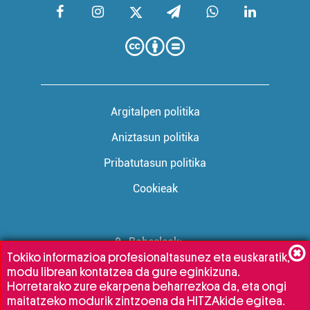
Argitalpen politika
Aniztasun politika
Pribatutasun politika
Cookieak
Babesleak:
Tokiko informazioa profesionaltasunez eta euskaratik,
modu librean kontatzea da gure eginkizuna.
Horretarako zure ekarpena beharrezkoa da, eta ongi
maitatzeko modurik zintzoena da HITZAkide egitea.