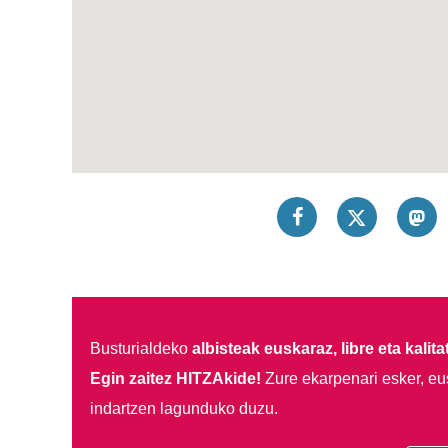
Busturialdeko
albisteak euskaraz, libre eta kalita
Egin zaitez HITZAkide!
Zure ekarpenari esker, eu
indartzen lagunduko duzu.