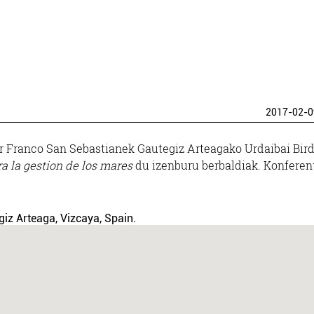
2017-02-0
er Franco San Sebastianek Gautegiz Arteagako Urdaibai Bir
ra la gestion de los mares
du izenburu berbaldiak. Konferen
giz Arteaga, Vizcaya, Spain.