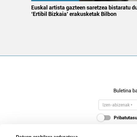
na
Euskal artista gazteen saretzea bistaratu d
‘Ertibil Bizkaia’ erakusketak Bilbon
Buletina ba
Pribatutasu
Datuen erabilera arduratsua