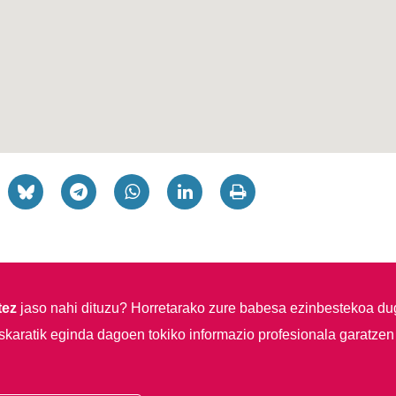
tez
jaso nahi dituzu?
Horretarako zure babesa ezinbestekoa du
skaratik eginda dagoen tokiko informazio profesionala garatzen