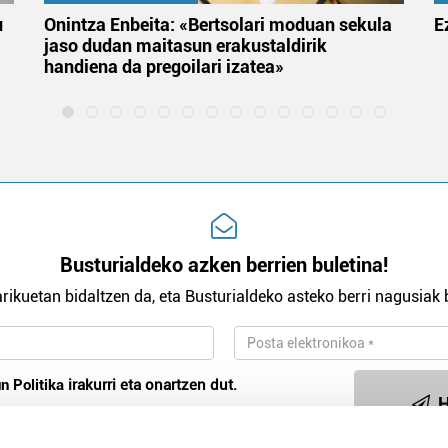
u
Onintza Enbeita: «Bertsolari moduan sekula
E
jaso dudan maitasun erakustaldirik
handiena da pregoilari izatea»
Busturialdeko azken berrien buletina!
rikuetan bidaltzen da, eta Busturialdeko asteko berri nagusiak b
n Politika
irakurri eta onartzen dut.
H