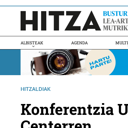
ALBISTEAK
AGENDA
MULT
HITZALDIAK
Konferentzia U
Centerren