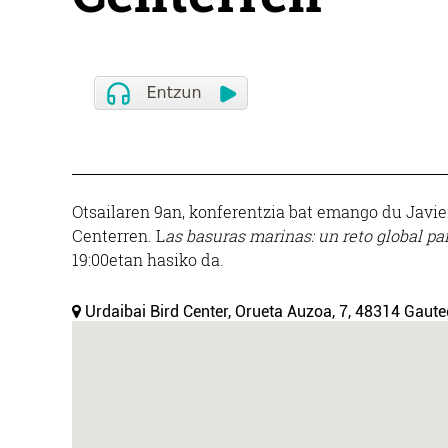
Otsailaren 9an, konferentzia bat emango du Javi
Centerren. L
as basuras marinas: un reto global pa
19:00etan hasiko da.
Urdaibai Bird Center, Orueta Auzoa, 7, 48314 Gaute