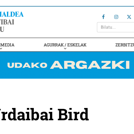
IMEDIA
AGURRAK / ESKELAK
ZERBITZ
rdaibai Bird