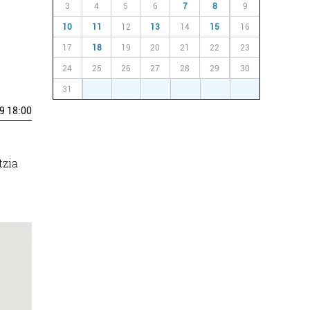
3
4
5
6
7
8
9
10
11
12
13
14
15
16
17
18
19
20
21
22
23
24
25
26
27
28
29
30
31
1
2
3
4
5
6
9 18:00
d
tzia