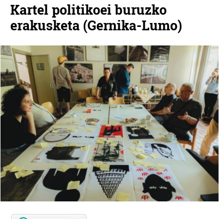
Kartel politikoei buruzko
erakusketa (Gernika-Lumo)