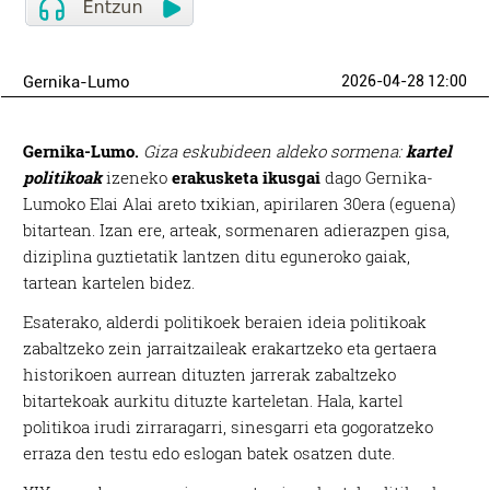
Gernika-Lumo
2026-04-28 12:00
Gernika-Lumo.
Giza eskubideen aldeko sormena:
kartel
politikoak
izeneko
erakusketa ikusgai
dago Gernika-
Lumoko Elai Alai areto txikian, apirilaren 30era (eguena)
bitartean. Izan ere, arteak, sormenaren adierazpen gisa,
diziplina guztietatik lantzen ditu eguneroko gaiak,
tartean kartelen bidez.
Esaterako, alderdi politikoek beraien ideia politikoak
zabaltzeko zein jarraitzaileak erakartzeko eta gertaera
historikoen aurrean dituzten jarrerak zabaltzeko
bitartekoak aurkitu dituzte karteletan. Hala, kartel
politikoa irudi zirraragarri, sinesgarri eta gogoratzeko
erraza den testu edo eslogan batek osatzen dute.