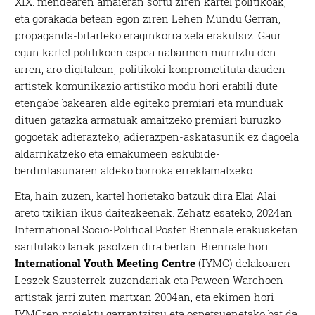
XIX. mendearen amaieran sortu ziren kartel politikoak,
eta gorakada betean egon ziren Lehen Mundu Gerran,
propaganda-bitarteko eraginkorra zela erakutsiz. Gaur
egun kartel politikoen ospea nabarmen murriztu den
arren, aro digitalean, politikoki konprometituta dauden
artistek komunikazio artistiko modu hori erabili dute
etengabe bakearen alde egiteko premiari eta munduak
dituen gatazka armatuak amaitzeko premiari buruzko
gogoetak adierazteko, adierazpen-askatasunik ez dagoela
aldarrikatzeko eta emakumeen eskubide-
berdintasunaren aldeko borroka erreklamatzeko.
Eta, hain zuzen, kartel horietako batzuk dira Elai Alai
areto txikian ikus daitezkeenak. Zehatz esateko, 2024an
International Socio-Political Poster Biennale erakusketan
saritutako lanak jasotzen dira bertan. Biennale hori
International Youth Meeting Centre
(IYMC) delakoaren
Leszek Szusterrek zuzendariak eta Paween Warchoen
artistak jarri zuten martxan 2004an, eta ekimen hori
IYMCren proiektu garrantzitsu eta ospetsuenetako bat da