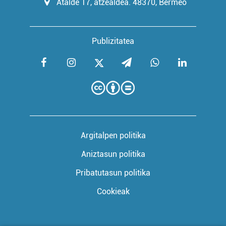
Atalde 17, atzealdea. 48370, Bermeo
Publizitatea
Argitalpen politika
Aniztasun politika
Pribatutasun politika
Cookieak