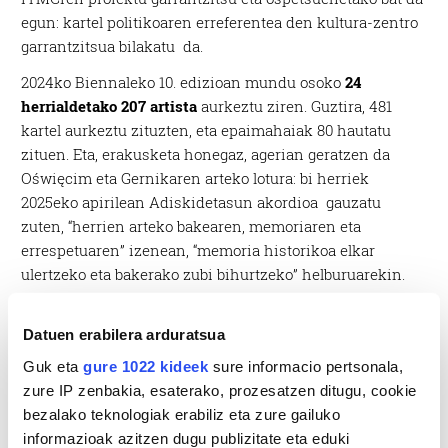
egun: kartel politikoaren erreferentea den kultura-zentro
garrantzitsua bilakatu da.
2024ko Biennaleko 10. edizioan mundu osoko
24
herrialdetako 207 artista
aurkeztu ziren. Guztira, 481
kartel aurkeztu zituzten, eta epaimahaiak 80 hautatu
zituen. Eta, erakusketa honegaz, agerian geratzen da
Oświęcim eta Gernikaren arteko lotura: bi herriek
2025eko apirilean Adiskidetasun akordioa gauzatu
zuten, “herrien arteko bakearen, memoriaren eta
errespetuaren” izenean, “memoria historikoa elkar
ulertzeko eta bakerako zubi bihurtzeko” helburuarekin.
Datuen erabilera arduratsua
Guk eta
gure 1022 kideek
sure informacio pertsonala,
zure IP zenbakia, esaterako, prozesatzen ditugu, cookie
bezalako teknologiak erabiliz eta zure gailuko
informazioak azitzen dugu publizitate eta eduki