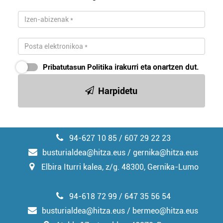
Pribatutasun Politika
irakurri eta onartzen dut.
Harpidetu
94-627 10 85 / 607 29 22 23
busturialdea@hitza.eus / gernika@hitza.eus
Elbira Iturri kalea, z/g. 48300, Gernika-Lumo
94-618 72 99 / 647 35 56 54
busturialdea@hitza.eus / bermeo@hitza.eus