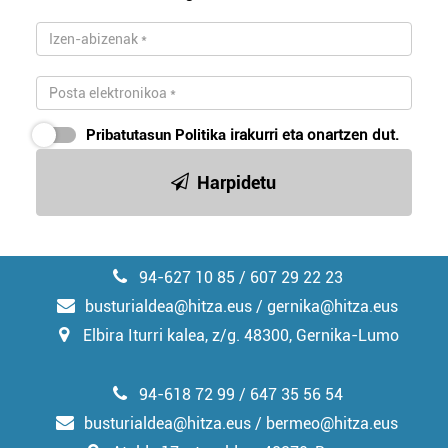
Pribatutasun Politika
irakurri eta onartzen dut.
Harpidetu
94-627 10 85 / 607 29 22 23
busturialdea@hitza.eus / gernika@hitza.eus
Elbira Iturri kalea, z/g. 48300, Gernika-Lumo
94-618 72 99 / 647 35 56 54
busturialdea@hitza.eus / bermeo@hitza.eus