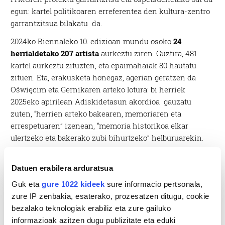
egun: kartel politikoaren erreferentea den kultura-zentro
garrantzitsua bilakatu da.
2024ko Biennaleko 10. edizioan mundu osoko
24
herrialdetako 207 artista
aurkeztu ziren. Guztira, 481
kartel aurkeztu zituzten, eta epaimahaiak 80 hautatu
zituen. Eta, erakusketa honegaz, agerian geratzen da
Oświęcim eta Gernikaren arteko lotura: bi herriek
2025eko apirilean Adiskidetasun akordioa gauzatu
zuten, “herrien arteko bakearen, memoriaren eta
errespetuaren” izenean, “memoria historikoa elkar
ulertzeko eta bakerako zubi bihurtzeko” helburuarekin.
Datuen erabilera arduratsua
Guk eta
gure 1022 kideek
sure informacio pertsonala,
zure IP zenbakia, esaterako, prozesatzen ditugu, cookie
bezalako teknologiak erabiliz eta zure gailuko
informazioak azitzen dugu publizitate eta eduki