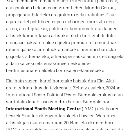
XIX. mendearen amaieran sortu ziren kartel politikoak,
eta gorakada betean egon ziren Lehen Mundu Gerran,
propaganda-bitarteko eraginkorra zela erakutsiz. Gaur
egun kartel politikoen ospea nabarmen murriztu den
arren, aro digitalean, politikoki konprometituta dauden
artistek komunikazio artistiko modu hori erabili dute
etengabe bakearen alde egiteko premiari eta munduak
dituen gatazka armatuak amaitzeko premiari buruzko
gogoetak adierazteko, adierazpen-askatasunik ez dagoela
aldarrikatzeko eta emakumeen eskubide-
berdintasunaren aldeko borroka erreklamatzeko.
Eta, hain zuzen, kartel horietako batzuk dira Elai Alai
areto txikian ikus daitezkeenak. Zehatz esateko, 2024an
International Socio-Political Poster Biennale erakusketan
saritutako lanak jasotzen dira bertan. Biennale hori
International Youth Meeting Centre
(IYMC) delakoaren
Leszek Szusterrek zuzendariak eta Paween Warchoen
artistak jarri zuten martxan 2004an, eta ekimen hori
IYMCren proiektu garrantzitsu eta ospetsuenetako bat da