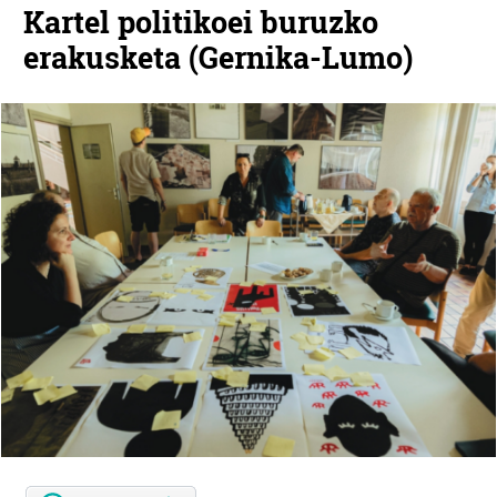
Kartel politikoei buruzko
erakusketa (Gernika-Lumo)