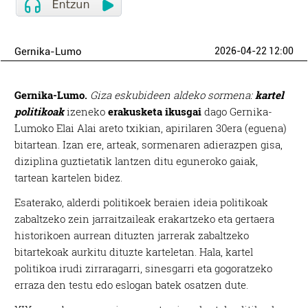
Gernika-Lumo
2026-04-22 12:00
Gernika-Lumo.
Giza eskubideen aldeko sormena:
kartel
politikoak
izeneko
erakusketa ikusgai
dago Gernika-
Lumoko Elai Alai areto txikian, apirilaren 30era (eguena)
bitartean. Izan ere, arteak, sormenaren adierazpen gisa,
diziplina guztietatik lantzen ditu eguneroko gaiak,
tartean kartelen bidez.
Esaterako, alderdi politikoek beraien ideia politikoak
zabaltzeko zein jarraitzaileak erakartzeko eta gertaera
historikoen aurrean dituzten jarrerak zabaltzeko
bitartekoak aurkitu dituzte karteletan. Hala, kartel
politikoa irudi zirraragarri, sinesgarri eta gogoratzeko
erraza den testu edo eslogan batek osatzen dute.