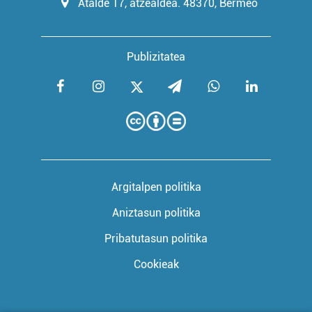
Atalde 17, atzealdea. 48370, Bermeo
Publizitatea
Argitalpen politika
Aniztasun politika
Pribatutasun politika
Cookieak