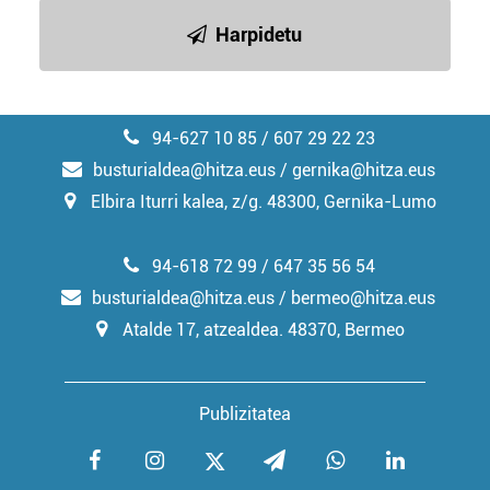
irakurri
Harpidetu
94-627 10 85 / 607 29 22 23
busturialdea@hitza.eus / gernika@hitza.eus
Elbira Iturri kalea, z/g. 48300, Gernika-Lumo
94-618 72 99 / 647 35 56 54
busturialdea@hitza.eus / bermeo@hitza.eus
Atalde 17, atzealdea. 48370, Bermeo
Publizitatea