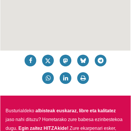
Busturialdeko
albisteak euskaraz, libre eta kalitatez
jaso nahi dituzu?
Horretarako zure babesa ezinbestekoa
dugu.
Egin zaitez HITZAkide!
Zure ekarpenari esker,