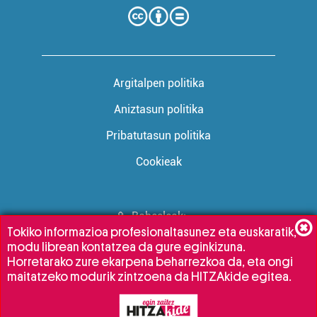
Argitalpen politika
Aniztasun politika
Pribatutasun politika
Cookieak
Babesleak:
Tokiko informazioa profesionaltasunez eta euskaratik,
modu librean kontatzea da gure eginkizuna.
Horretarako zure ekarpena beharrezkoa da, eta ongi
maitatzeko modurik zintzoena da HITZAkide egitea.