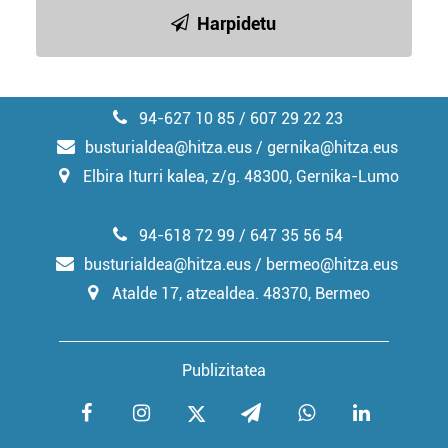
irakurri
Harpidetu
94-627 10 85 / 607 29 22 23
busturialdea@hitza.eus / gernika@hitza.eus
Elbira Iturri kalea, z/g. 48300, Gernika-Lumo
94-618 72 99 / 647 35 56 54
busturialdea@hitza.eus / bermeo@hitza.eus
Atalde 17, atzealdea. 48370, Bermeo
Publizitatea