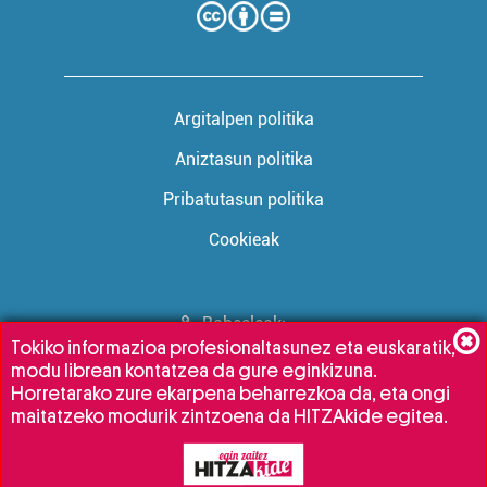
Argitalpen politika
Aniztasun politika
Pribatutasun politika
Cookieak
Babesleak:
Tokiko informazioa profesionaltasunez eta euskaratik,
modu librean kontatzea da gure eginkizuna.
Horretarako zure ekarpena beharrezkoa da, eta ongi
maitatzeko modurik zintzoena da HITZAkide egitea.