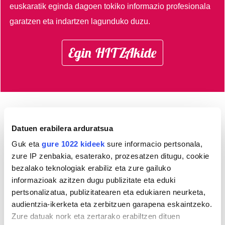
euskaratik eginda dagoen tokiko informazio profesionala
garatzen eta indartzen lagunduko duzu.
Egin HITZAkide
AGENDA
Datuen erabilera arduratsua
Guk eta
gure 1022 kideek
sure informacio pertsonala,
Abuztua 2026
zure IP zenbakia, esaterako, prozesatzen ditugu, cookie
AL.
AR.
AZ.
OG.
OL.
LR.
IG.
bezalako teknologiak erabiliz eta zure gailuko
27
28
29
30
31
1
2
informazioak azitzen dugu publizitate eta eduki
3
4
5
6
7
8
9
pertsonalizatua, publizitatearen eta edukiaren neurketa,
audientzia-ikerketa eta zerbitzuen garapena eskaintzeko.
10
11
12
13
14
15
16
Zure datuak nork eta zertarako erabiltzen dituen
17
18
19
20
21
22
23