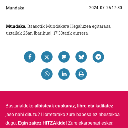
Mundaka
2024-07-26 17:30
Mundaka.
Itsasotik Mundakara Hegaluzea egitaraua,
uztailak 26an [barikua], 17:30tatik aurrera.
Busturialdeko
albisteak euskaraz, libre eta kalitatez
jaso nahi dituzu?
Horretarako zure babesa ezinbestekoa
dugu.
Egin zaitez HITZAkide!
Zure ekarpenari esker,