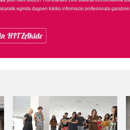
skaratik eginda dagoen tokiko informazio profesionala garatzen
in HITZAkide