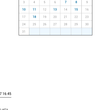
3
4
5
6
7
8
9
10
11
12
13
14
15
16
17
18
19
20
21
22
23
24
25
26
27
28
29
30
31
1
2
3
4
5
6
7 16:45
o eta