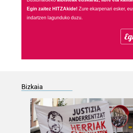
Egin zaitez HITZAkide!
Zure ekarpenari esker, eu
indartzen lagunduko duzu.
Eg
Bizkaia