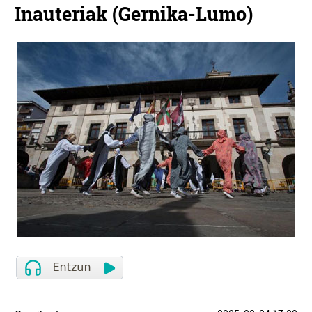
Inauteriak (Gernika-Lumo)