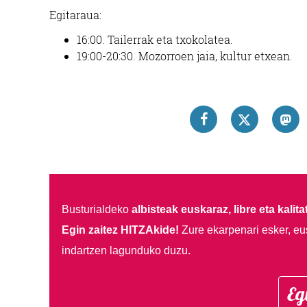
Egitaraua:
16:00. Tailerrak eta txokolatea.
19:00-20:30. Mozorroen jaia, kultur etxean.
Busturialdeko
albisteak euskaraz, libre eta kalita
Egin zaitez HITZAkide!
Zure ekarpenari esker, eu
indartzen lagunduko duzu.
Eg