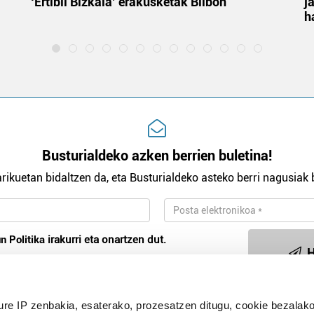
‘Ertibil Bizkaia’ erakusketak Bilbon
j
h
Busturialdeko azken berrien buletina!
rikuetan bidaltzen da, eta Busturialdeko asteko berri nagusiak b
n Politika
irakurri eta onartzen dut.
H
ure IP zenbakia, esaterako, prozesatzen ditugu, cookie bezalako