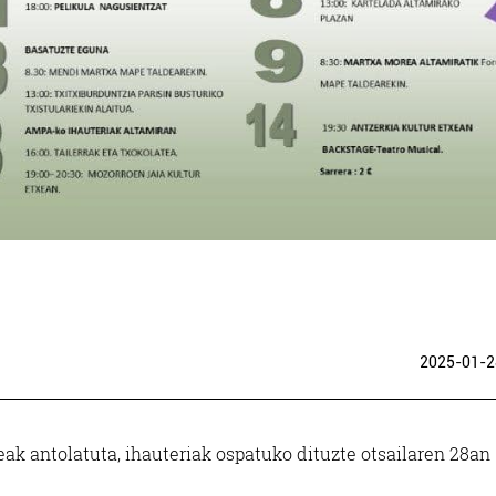
2025-01-2
eak antolatuta, ihauteriak ospatuko dituzte otsailaren 28an