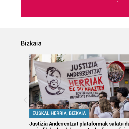
Bizkaia
EUSKAL HERRIA, BIZKAIA
an
Justizia Anderrentzat plataformak salatu d