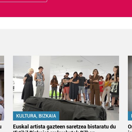
KULTURA, BIZKAIA
u
Euskal artista gazteen saretzea bistaratu du
O