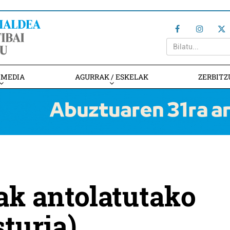
IMEDIA
AGURRAK / ESKELAK
ZERBITZ
ak antolatutako
turia)