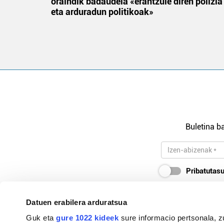
oraindik badaudela «erantzule diren polizia
eta arduradun politikoak»
Buletina ba
Pribatutasu
Datuen erabilera arduratsua
Guk eta
gure 1022 kideek
sure informacio pertsonala, z