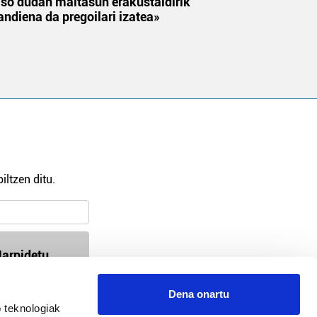
aso dudan maitasun erakustaldirik
andiena da pregoilari izatea»
iltzen ditu.
arpidetu
Dena onartu
 teknologiak