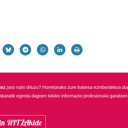
tez
jaso nahi dituzu?
Horretarako zure babesa ezinbestekoa du
skaratik eginda dagoen tokiko informazio profesionala garatzen
in HITZAkide