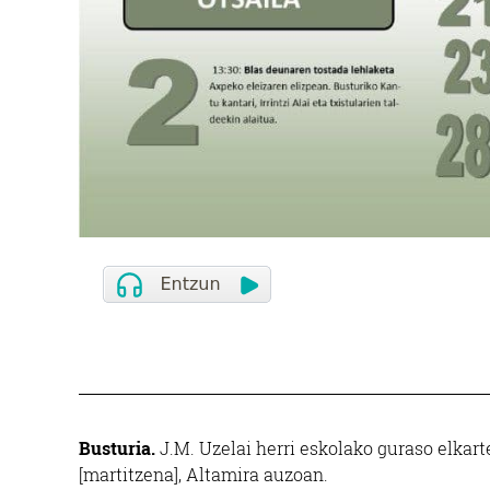
Busturia.
J.M. Uzelai herri eskolako guraso elkart
[martitzena], Altamira auzoan.