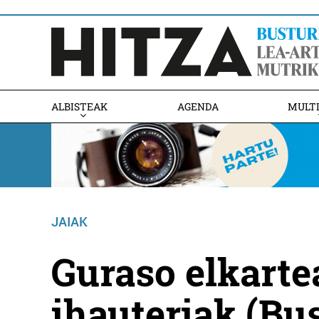
ALBISTEAK
AGENDA
MULT
JAIAK
Guraso elkarte
ihauteriak (Bus