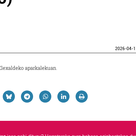
2026-04-1
 Elexaldeko aparkalekuan.