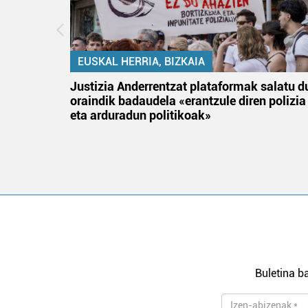
EUSKAL HERRIA, BIZKAIA
an
Justizia Anderrentzat plataformak salatu d
oraindik badaudela «erantzule diren polizia
eta arduradun politikoak»
Buletina ba