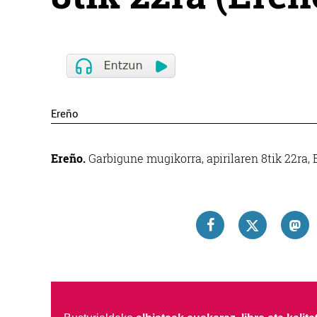
Ereño
Ereño.
Garbigune mugikorra, apirilaren 8tik 22ra,