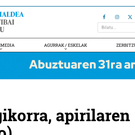
IMEDIA
AGURRAK / ESKELAK
ZERBITZ
korra, apirilaren
o)