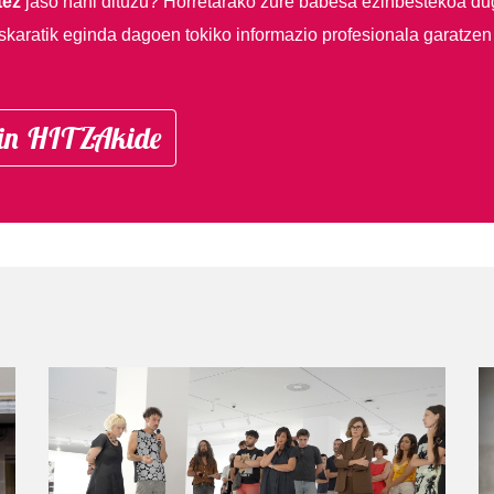
tez
jaso nahi dituzu?
Horretarako zure babesa ezinbestekoa du
skaratik eginda dagoen tokiko informazio profesionala garatzen
in HITZAkide