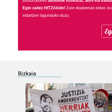
Busturialdeko
albisteak euskaraz, libre eta kalita
Egin zaitez HITZAkide!
Zure ekarpenari esker, eu
indartzen lagunduko duzu.
Eg
Bizkaia