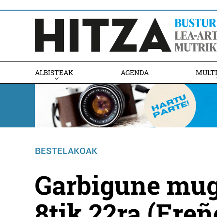
ALBISTEAK
AGENDA
MULT
BESTELAKOAK
Garbigune mugi
8tik 22ra (Ereñ