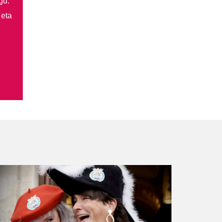
gu.
 eta