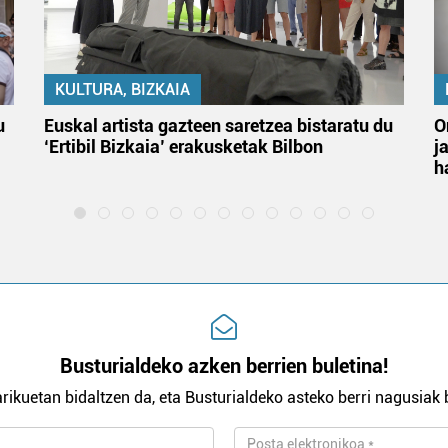
KULTURA, BIZKAIA
u
Euskal artista gazteen saretzea bistaratu du
O
‘Ertibil Bizkaia’ erakusketak Bilbon
j
h
Busturialdeko azken berrien buletina!
rikuetan bidaltzen da, eta Busturialdeko asteko berri nagusiak b