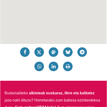
Busturialdeko
albisteak euskaraz, libre eta kalitatez
jaso nahi dituzu?
Horretarako zure babesa ezinbestekoa