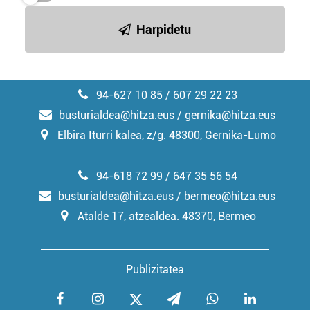
irakurri
Harpidetu
94-627 10 85 / 607 29 22 23
busturialdea@hitza.eus / gernika@hitza.eus
Elbira Iturri kalea, z/g. 48300, Gernika-Lumo
94-618 72 99 / 647 35 56 54
busturialdea@hitza.eus / bermeo@hitza.eus
Atalde 17, atzealdea. 48370, Bermeo
Publizitatea