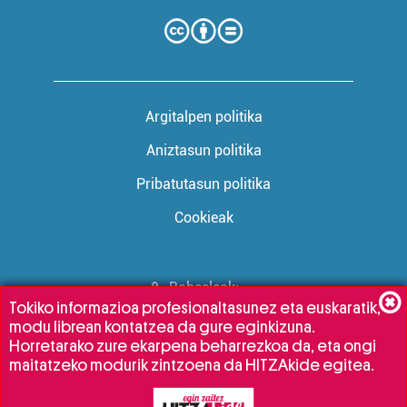
Argitalpen politika
Aniztasun politika
Pribatutasun politika
Cookieak
Babesleak:
Tokiko informazioa profesionaltasunez eta euskaratik,
modu librean kontatzea da gure eginkizuna.
Horretarako zure ekarpena beharrezkoa da, eta ongi
maitatzeko modurik zintzoena da HITZAkide egitea.