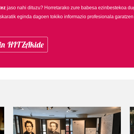
tez
jaso nahi dituzu?
Horretarako zure babesa ezinbestekoa du
skaratik eginda dagoen tokiko informazio profesionala garatzen
in HITZAkide