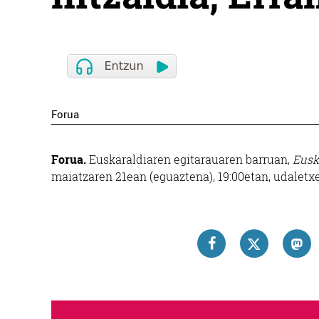
Forua
Forua.
Euskaraldiaren egitarauaren barruan,
Eusk
maiatzaren 21ean (eguaztena), 19:00etan, udaletx