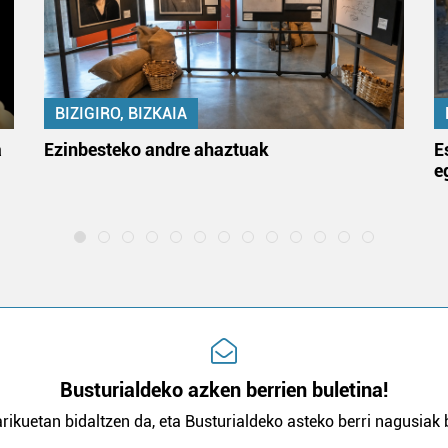
BIZIGIRO, BIZKAIA
a
Ezinbesteko andre ahaztuak
E
e
Busturialdeko azken berrien buletina!
rikuetan bidaltzen da, eta Busturialdeko asteko berri nagusiak b