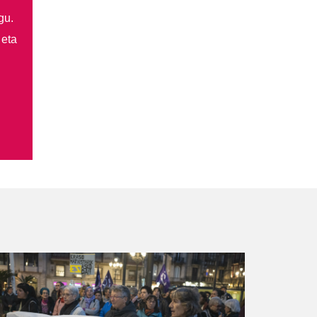
gu.
 eta