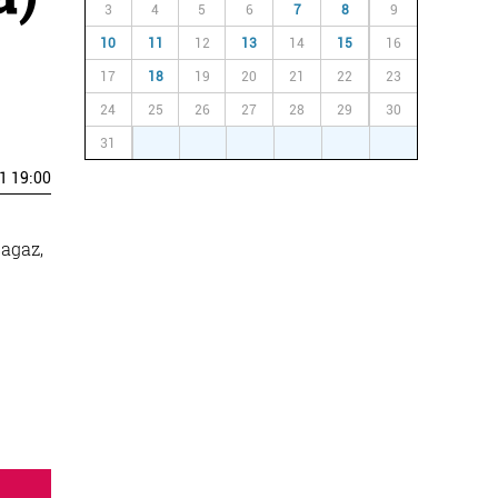
3
4
5
6
7
8
9
10
11
12
13
14
15
16
17
18
19
20
21
22
23
24
25
26
27
28
29
30
31
1
2
3
4
5
6
1 19:00
agaz,