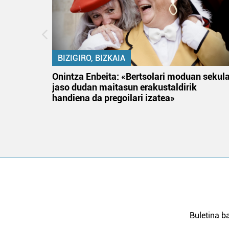
BIZIGIRO, BIZKAIA
na
Onintza Enbeita: «Bertsolari moduan sekul
jaso dudan maitasun erakustaldirik
handiena da pregoilari izatea»
Buletina ba