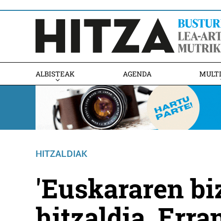
ALBISTEAK
AGENDA
MULT
HITZALDIAK
'Euskararen biz
hitzaldia, Err