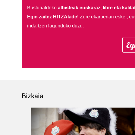
Busturialdeko
albisteak euskaraz, libre eta kalita
Egin zaitez HITZAkide!
Zure ekarpenari esker, eu
indartzen lagunduko duzu.
Eg
Bizkaia