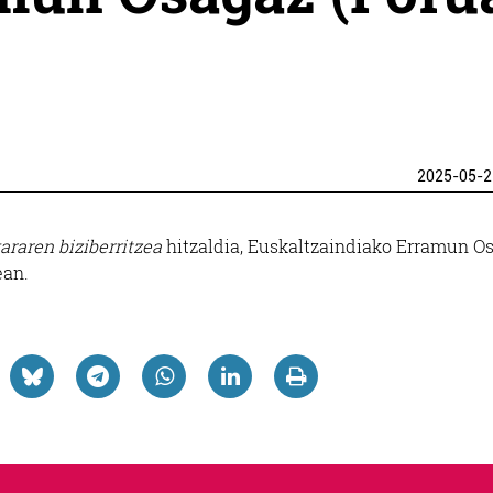
2025-05-2
araren biziberritzea
hitzaldia, Euskaltzaindiako Erramun Os
ean.