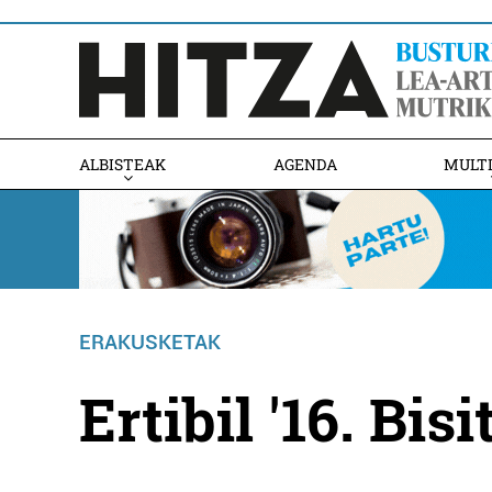
ALBISTEAK
AGENDA
MULT
ERAKUSKETAK
Ertibil '16. Bis