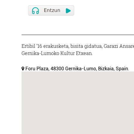
Ertibil ’16 erakusketa, bisita gidatua, Garazi Ansare
Gernika-Lumoko Kultur Etxean.
Foru Plaza, 48300 Gernika-Lumo, Bizkaia, Spain.