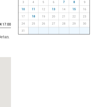
3
4
5
6
7
8
9
10
11
12
13
14
15
16
17
18
19
20
21
22
23
24
25
26
27
28
29
30
4 17:00
31
1
2
3
4
5
6
0etan.