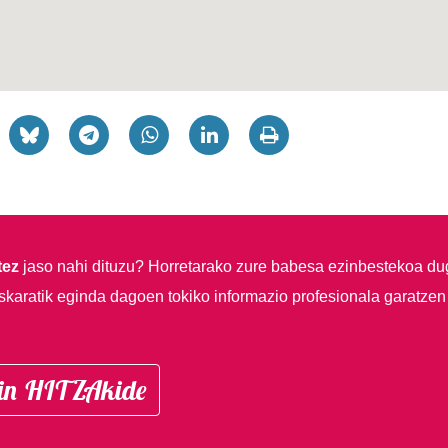
tez
jaso nahi dituzu?
Horretarako zure babesa ezinbestekoa du
skaratik eginda dagoen tokiko informazio profesionala garatzen
in HITZAkide