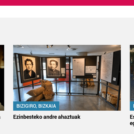
BIZIGIRO, BIZKAIA
a
Ezinbesteko andre ahaztuak
E
e