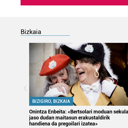
Bizkaia
BIZIGIRO, BIZKAIA
na
Onintza Enbeita: «Bertsolari moduan sekul
jaso dudan maitasun erakustaldirik
handiena da pregoilari izatea»