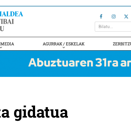
IMEDIA
AGURRAK / ESKELAK
ZERBITZ
ita gidatua