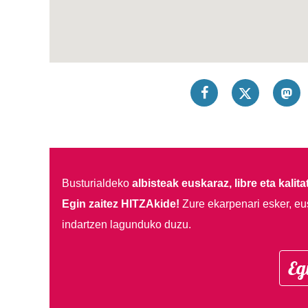
Busturialdeko
albisteak euskaraz, libre eta kalita
Egin zaitez HITZAkide!
Zure ekarpenari esker, eu
indartzen lagunduko duzu.
Eg