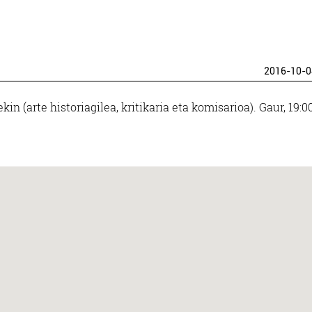
2016-10-0
kin (arte historiagilea, kritikaria eta komisarioa). Gaur, 19:0