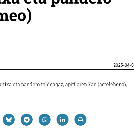
meo)
2025-04-0
itixa eta pandero taldeagaz, apirilaren 7an (astelehena),