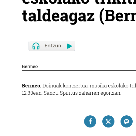
taldeagaz (Ber
Bermeo
Bermeo.
Doinuak kontzertua, musika eskolako trik
12:30ean, Sancti Spiritus zaharren egoitzan.