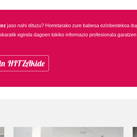
tez
jaso nahi dituzu?
Horretarako zure babesa ezinbestekoa du
skaratik eginda dagoen tokiko informazio profesionala garatzen
in HITZAkide