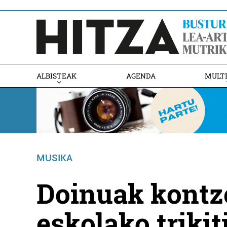
ALBISTEAK
AGENDA
MULT
MUSIKA
Doinuak kontz
eskolako trikit