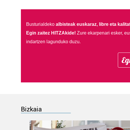
Busturialdeko
albisteak euskaraz, libre eta kalita
Egin zaitez HITZAkide!
Zure ekarpenari esker, eu
indartzen lagunduko duzu.
Eg
Bizkaia