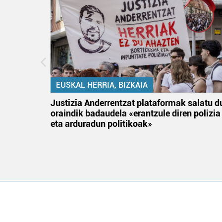
EUSKAL HERRIA, BIZKAIA
an
Justizia Anderrentzat plataformak salatu d
oraindik badaudela «erantzule diren polizia
eta arduradun politikoak»