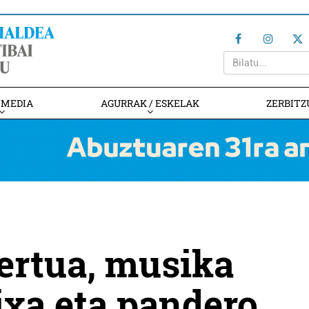
IMEDIA
AGURRAK / ESKELAK
ZERBITZ
ertua, musika
ixa eta pandero