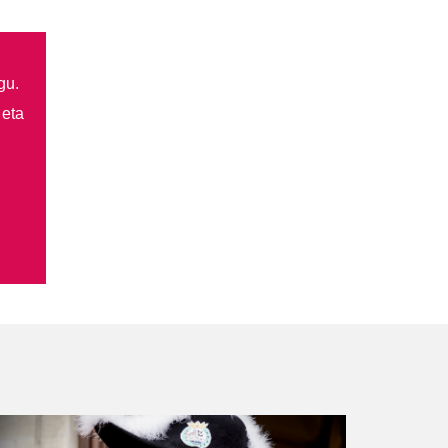
gu.
 eta