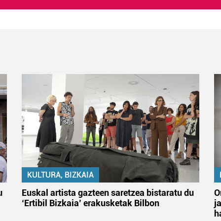
KULTURA, BIZKAIA
u
Euskal artista gazteen saretzea bistaratu du
O
‘Ertibil Bizkaia’ erakusketak Bilbon
j
h