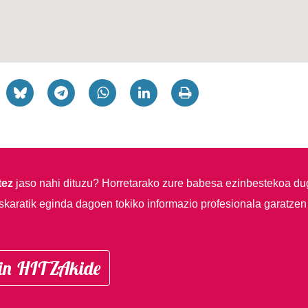
tez
jaso nahi dituzu?
Horretarako zure babesa ezinbestekoa du
skaratik eginda dagoen tokiko informazio profesionala garatzen
in HITZAkide