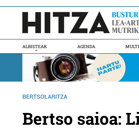
ALBISTEAK
AGENDA
MULT
BERTSOLARITZA
Bertso saioa: L