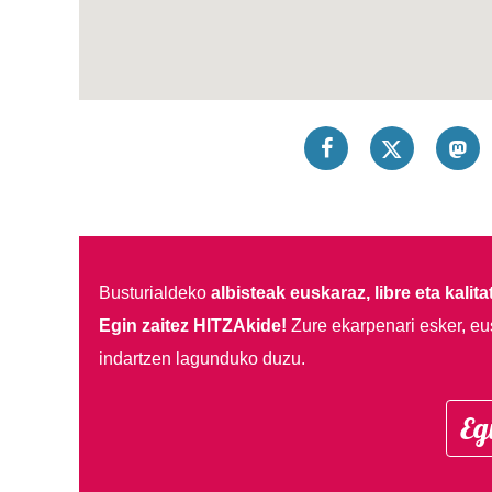
Busturialdeko
albisteak euskaraz, libre eta kalita
Egin zaitez HITZAkide!
Zure ekarpenari esker, eu
indartzen lagunduko duzu.
Eg