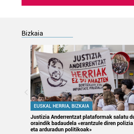
Bizkaia
EUSKAL HERRIA, BIZKAIA
an
Justizia Anderrentzat plataformak salatu d
oraindik badaudela «erantzule diren polizia
eta arduradun politikoak»