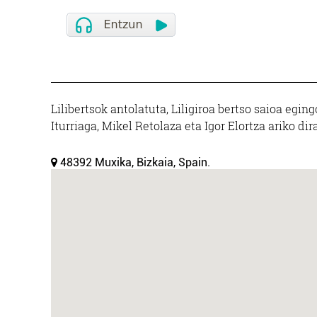
Lilibertsok antolatuta, Liligiroa bertso saioa egi
Iturriaga, Mikel Retolaza eta Igor Elortza ariko dir
48392 Muxika, Bizkaia, Spain.