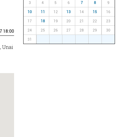
3
4
5
6
7
8
9
10
11
12
13
14
15
16
17
18
19
20
21
22
23
24
25
26
27
28
29
30
7 18:00
31
1
2
3
4
5
6
, Unai