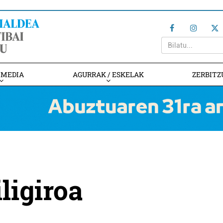
IMEDIA
AGURRAK / ESKELAK
ZERBITZ
iligiroa