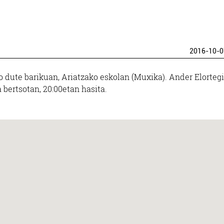
2016-10-0
ngo dute barikuan, Ariatzako eskolan (Muxika). Ander Elortegi
a bertsotan, 20:00etan hasita.