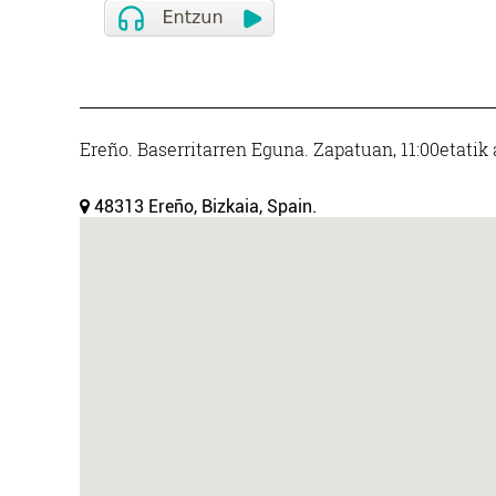
Ereño. Baserritarren Eguna. Zapatuan, 11:00etatik 
48313 Ereño, Bizkaia, Spain.