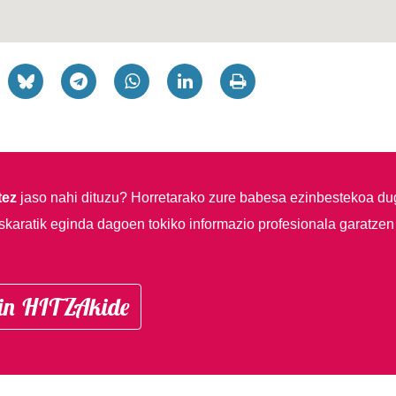
tez
jaso nahi dituzu?
Horretarako zure babesa ezinbestekoa du
skaratik eginda dagoen tokiko informazio profesionala garatzen
in HITZAkide