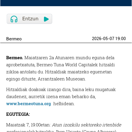
Bermeo
2026-05-07 19:00
Bermeo.
Maiatzaren 2a Atunaren mundu eguna dela
aprobetxatuta, Bermeo Tuna World Capitalek hitzaldi
zikloa antolatu du. Hitzaldiak maiatzeko eguenetan
egingo dituzte, Arrantzaleen Museoan.
Hitzaldiak doakoak izango dira, baina leku mugatuak
daudenez, aurretik izena eman beharko da,
www.bermeotuna.org
helbidean.
EGUTEGIA:
Maiatzak 7, 19:00etan:
Atun izozkilu sektoreko irtenbide
profesionalak
hitzaldia, Ibon Uriarte (Grupo Albacora),