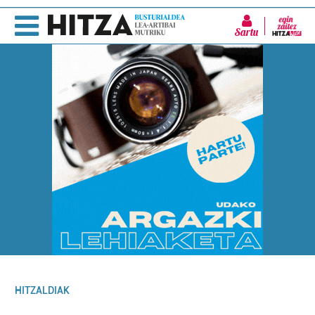
Sartu
HITZALDIAK