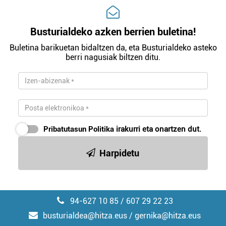
Busturialdeko azken berrien buletina!
Buletina barikuetan bidaltzen da, eta Busturialdeko asteko
berri nagusiak biltzen ditu.
Pribatutasun Politika
irakurri eta onartzen dut.
Harpidetu
94-627 10 85 / 607 29 22 23
busturialdea@hitza.eus / gernika@hitza.eus