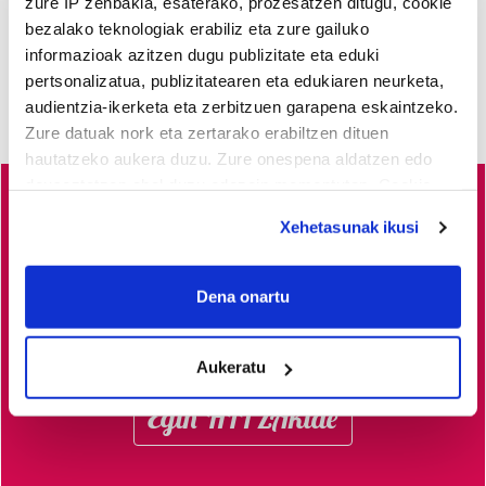
zure IP zenbakia, esaterako, prozesatzen ditugu, cookie
bezalako teknologiak erabiliz eta zure gailuko
informazioak azitzen dugu publizitate eta eduki
pertsonalizatua, publizitatearen eta edukiaren neurketa,
audientzia-ikerketa eta zerbitzuen garapena eskaintzeko.
Zure datuak nork eta zertarako erabiltzen dituen
hautatzeko aukera duzu. Zure onespena aldatzen edo
deuseztatzen ahal duzu edozein momentutan, Cookie
deklaraziotik edo Privacy triggerean klikatuz.
Busturialdeko
albisteak euskaraz, libre eta kalitatez
Xehetasunak ikusi
jaso nahi dituzu?
Horretarako zure babesa ezinbestekoa
If you allow, we would also like to:
dugu.
Egin zaitez HITZAkide!
Zure ekarpenari esker,
Collect information about your geographical
Dena onartu
euskaratik eginda dagoen tokiko informazio profesionala
location which can be accurate to within several
meters
garatzen eta indartzen lagunduko duzu.
Aukeratu
Identify your device by actively scanning it for
specific characteristics (fingerprinting)
Egin HITZAkide
Find out more about how your personal data is processed
and set your preferences in the
details section
.