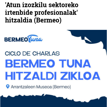
'Atun izozkilu sektoreko
irtenbide profesionalak'
hitzaldia (Bermeo)