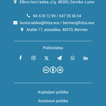
Elbira Iturri kalea, z/g. 48300, Gernika-Lumo
94-618 72 99 / 647 35 56 54
busturialdea@hitza.eus / bermeo@hitza.eus
Atalde 17, atzealdea. 48370, Bermeo
Publizitatea
Argitalpen politika
Aniztasun politika