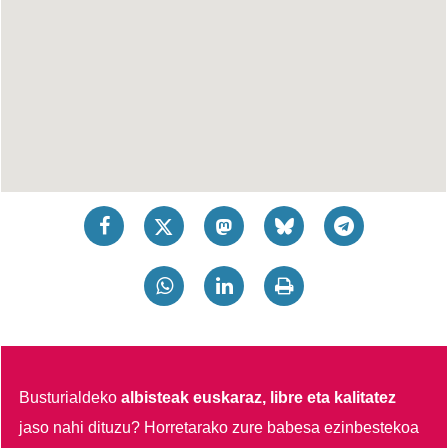
Busturialdeko
albisteak euskaraz, libre eta kalitatez
jaso nahi dituzu?
Horretarako zure babesa ezinbestekoa