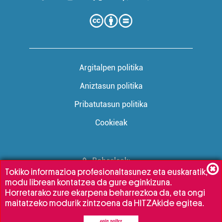
Argitalpen politika
Aniztasun politika
Pribatutasun politika
Cookieak
Babesleak:
Tokiko informazioa profesionaltasunez eta euskaratik,
modu librean kontatzea da gure eginkizuna.
Horretarako zure ekarpena beharrezkoa da, eta ongi
maitatzeko modurik zintzoena da HITZAkide egitea.