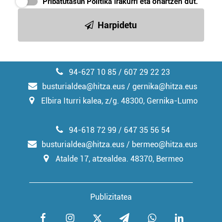
Pribatutasun Politika
irakurri eta onartzen dut.
irakurri
Harpidetu
94-627 10 85 / 607 29 22 23
busturialdea@hitza.eus / gernika@hitza.eus
Elbira Iturri kalea, z/g. 48300, Gernika-Lumo
94-618 72 99 / 647 35 56 54
busturialdea@hitza.eus / bermeo@hitza.eus
Atalde 17, atzealdea. 48370, Bermeo
Publizitatea