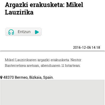
Argazki erakusketa: Mikel
Lauzirika
2016-12-06 14:18
Mikel Lauzirikaren argazki erakusketa. Nestor
Basterretxea aretoan, abenduaren 11 bitartean.
48370 Bermeo, Bizkaia, Spain.