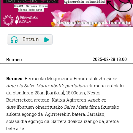
Bermeo
2025-02-28 18:00
Bermeo.
Bermeoko Mugimendu Feministak
Amek ez
dute eta Salve Maria: libutik pantailara
ekimena antolatu
du otsailaren 28an [barikua], 18:00etan, Nestor
Basterretxea aretoan. Katixa Agirreren
Amek ez
dute
liburuan oinarritutako
Salve Maria
filma ikusteko
aukera egongo da, Agirrrerekin batera. Jarraian,
solasaldia egongo da. Sarrera doakoa izango da, aretoa
bete arte.