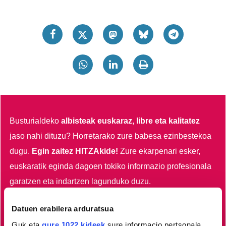
Busturialdeko
albisteak euskaraz, libre eta kalitatez
jaso nahi dituzu?
Horretarako zure babesa ezinbestekoa
dugu.
Egin zaitez HITZAkide!
Zure ekarpenari esker,
euskaratik eginda dagoen tokiko informazio profesionala
garatzen eta indartzen lagunduko duzu.
Datuen erabilera arduratsua
Egin HITZAkide
Guk eta
gure 1022 kideek
sure informacio pertsonala,