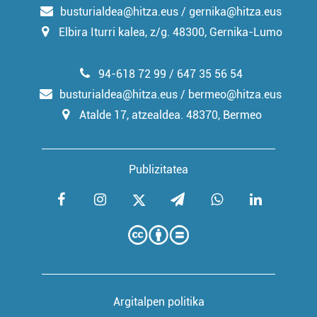
busturialdea@hitza.eus / gernika@hitza.eus
Elbira Iturri kalea, z/g. 48300, Gernika-Lumo
94-618 72 99 / 647 35 56 54
busturialdea@hitza.eus / bermeo@hitza.eus
Atalde 17, atzealdea. 48370, Bermeo
Publizitatea
Argitalpen politika