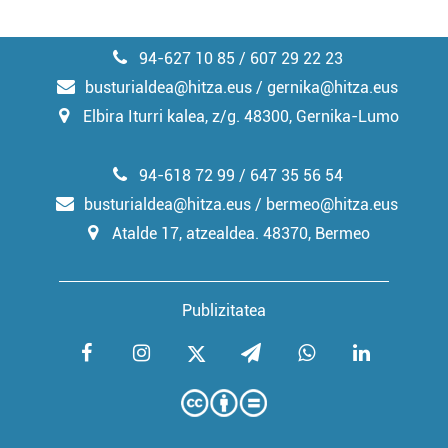
94-627 10 85 / 607 29 22 23
busturialdea@hitza.eus / gernika@hitza.eus
Elbira Iturri kalea, z/g. 48300, Gernika-Lumo
94-618 72 99 / 647 35 56 54
busturialdea@hitza.eus / bermeo@hitza.eus
Atalde 17, atzealdea. 48370, Bermeo
Publizitatea