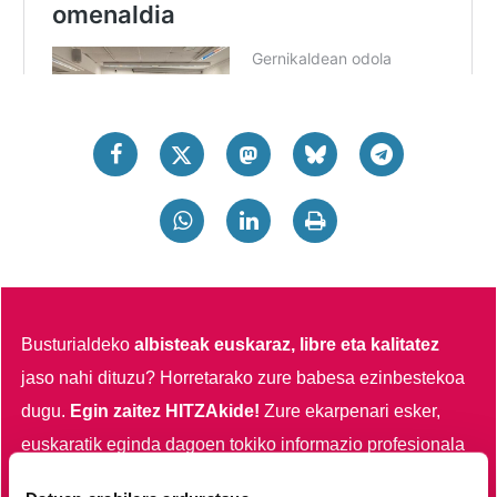
Busturialdeko
albisteak euskaraz, libre eta kalitatez
jaso nahi dituzu?
Horretarako zure babesa ezinbestekoa
dugu.
Egin zaitez HITZAkide!
Zure ekarpenari esker,
euskaratik eginda dagoen tokiko informazio profesionala
garatzen eta indartzen lagunduko duzu.