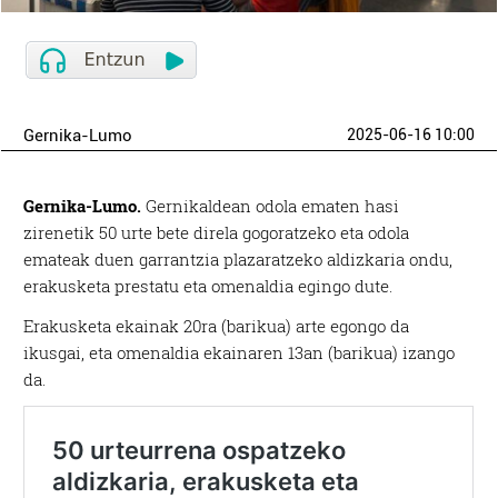
Gernika-Lumo
2025-06-16 10:00
Gernika-Lumo.
Gernikaldean odola ematen hasi
zirenetik 50 urte bete direla gogoratzeko eta odola
emateak duen garrantzia plazaratzeko aldizkaria ondu,
erakusketa prestatu eta omenaldia egingo dute.
Erakusketa ekainak 20ra (barikua) arte egongo da
ikusgai, eta omenaldia ekainaren 13an (barikua) izango
da.