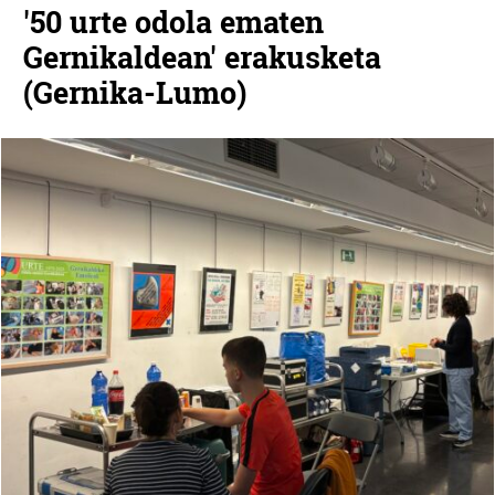
'50 urte odola ematen
Gernikaldean' erakusketa
(Gernika-Lumo)