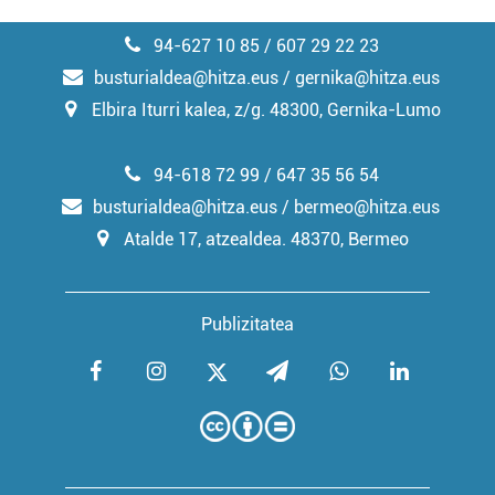
94-627 10 85 / 607 29 22 23
busturialdea@hitza.eus / gernika@hitza.eus
Elbira Iturri kalea, z/g. 48300, Gernika-Lumo
94-618 72 99 / 647 35 56 54
busturialdea@hitza.eus / bermeo@hitza.eus
Atalde 17, atzealdea. 48370, Bermeo
Publizitatea