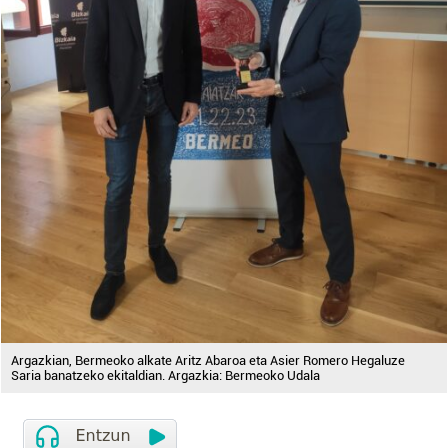
Argazkian, Bermeoko alkate Aritz Abaroa eta Asier Romero Hegaluze
Saria banatzeko ekitaldian. Argazkia: Bermeoko Udala