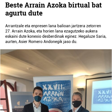
Beste Arrain Azoka birtual bat
agurtu dute
Arrantzale eta enpresen lana balioan jartzera zetorren
27. Arrain Azoka, eta horien lana ezagutzeko aukera
eskaini dute konexio desberdinak eginez. Hegaluze Saria,
aurten, Asier Romero Andonegik jaso du.