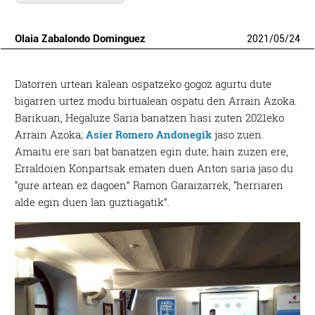
Olaia Zabalondo Dominguez
2021
/
05
/
24
Datorren urtean kalean ospatzeko gogoz agurtu dute
bigarren urtez modu birtualean ospatu den Arrain Azoka.
Barikuan, Hegaluze Saria banatzen hasi zuten 2021eko
Arrain Azoka;
Asier Romero Andonegik
jaso zuen.
Amaitu ere sari bat banatzen egin dute; hain zuzen ere,
Erraldoien Konpartsak ematen duen Anton saria jaso du
“gure artean ez dagoen” Ramon Garaizarrek, “herriaren
alde egin duen lan guztiagatik”.