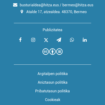
busturialdea@hitza.eus / bermeo@hitza.eus
Atalde 17, atzealdea. 48370, Bermeo
Publizitatea
Argitalpen politika
Aniztasun politika
Pribatutasun politika
Cookieak