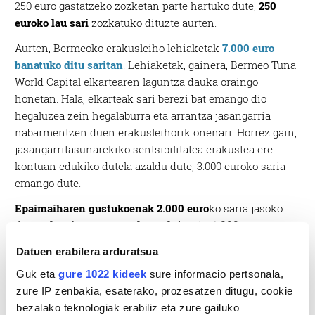
250 euro gastatzeko zozketan parte hartuko dute;
250
euroko lau sari
zozkatuko dituzte aurten.
Aurten, Bermeoko erakusleiho lehiaketak
7.000 euro
banatuko ditu saritan
. Lehiaketak, gainera, Bermeo Tuna
World Capital elkartearen laguntza dauka oraingo
honetan. Hala, elkarteak sari berezi bat emango dio
hegaluzea zein hegalaburra eta arrantza jasangarria
nabarmentzen duen erakusleihorik onenari. Horrez gain,
jasangarritasunarekiko sentsibilitatea erakustea ere
kontuan edukiko dutela azaldu dute; 3.000 euroko saria
emango dute.
Epaimaiharen gustukoenak 2.000 euro
ko saria jasoko
du, eta
herritarren gustukoenak
, berriz,
1.000 euro.
Datuen erabilera arduratsua
Guk eta
gure 1022 kideek
sure informacio pertsonala,
zure IP zenbakia, esaterako, prozesatzen ditugu, cookie
bezalako teknologiak erabiliz eta zure gailuko