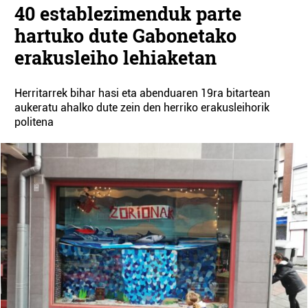
40 establezimenduk parte
hartuko dute Gabonetako
erakusleiho lehiaketan
Herritarrek bihar hasi eta abenduaren 19ra bitartean
aukeratu ahalko dute zein den herriko erakusleihorik
politena