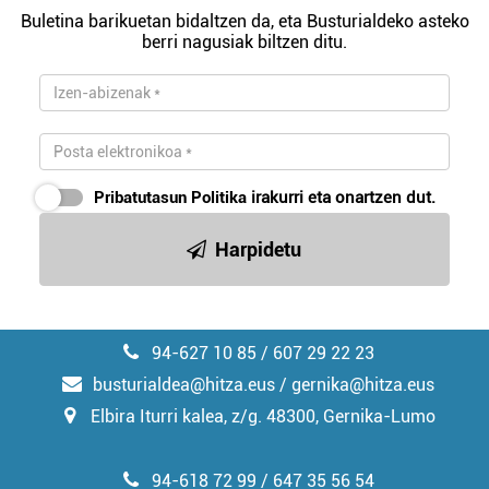
Buletina barikuetan bidaltzen da, eta Busturialdeko asteko
berri nagusiak biltzen ditu.
Pribatutasun Politika
irakurri eta onartzen dut.
Harpidetu
94-627 10 85 / 607 29 22 23
busturialdea@hitza.eus / gernika@hitza.eus
Elbira Iturri kalea, z/g. 48300, Gernika-Lumo
94-618 72 99 / 647 35 56 54