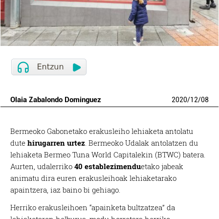
Olaia Zabalondo Dominguez
2020
/
12
/
08
Bermeoko Gabonetako erakusleiho lehiaketa antolatu
dute
hirugarren urtez
. Bermeoko Udalak antolatzen du
lehiaketa Bermeo Tuna World Capitalekin (BTWC) batera.
Aurten, udalerriko
40 establezimendu
etako jabeak
animatu dira euren erakusleihoak lehiaketarako
apaintzera, iaz baino bi gehiago.
Herriko erakusleihoen “apainketa bultzatzea” da
lehiaketaren helburua, modu horretara herriko