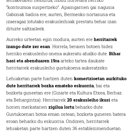
“kontsumoa suspertzeko”. Apaingarrien gai nagusia
Gabonak badira ere, aurten, Bermeoko nortasuna eta
izaeragaz lotutako erakusleihoak prestatu behar izan
dituzte saltzaileek.
Aurreko urteetan egin modura, aurten ere
herritarrek
izango dute zer esan
. Horrela, beraien botoen bidez
herriko erakusleiho onena aukeratu ahalko dute.
Bihar
hasi eta abenduaren 19ra
arteko tartea daukate
herritarrek erakusleiho gustukoena aukeratzeko.
Lehiaketan parte hartzen duten
komertzioetan aurkituko
dute herritarrek bozka emateko eskuorria
, bai eta
bozketa guneetan ere (Gizarte eta Kultura Etxea, Berhaz
eta Behargintza). Herritarrek
20 erakusleiho ikusi
eta
horien merkatarien
zigilua lortu
beharko dute.
Gustukoenari botoa eman ostean, bozketa guneren batera
eroan beharko du eskuorria. Ondoren, herritarrek
lehiaketan parte hartzen duten 36 establezimenduetan